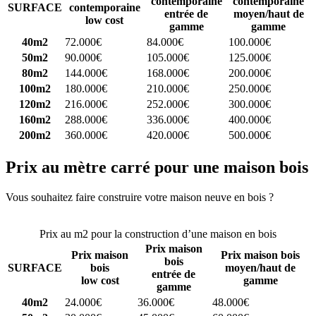
contemporaine
contemporaine
SURFACE
contemporaine
entrée de
moyen/haut de
low cost
gamme
gamme
40m2
72.000€
84.000€
100.000€
50m2
90.000€
105.000€
125.000€
80m2
144.000€
168.000€
200.000€
100m2
180.000€
210.000€
250.000€
120m2
216.000€
252.000€
300.000€
160m2
288.000€
336.000€
400.000€
200m2
360.000€
420.000€
500.000€
Prix au mètre carré pour une maison bois
Vous souhaitez faire construire votre maison neuve en bois ?
Comparez 4 constructeurs ici
Prix au m2 pour la construction d’une maison en bois
Prix maison
Prix maison
Prix maison bois
bois
SURFACE
bois
moyen/haut de
entrée de
low cost
gamme
gamme
40m2
24.000€
36.000€
48.000€