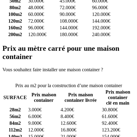
50m2
30.000€
45.000€
60.000€
80m2
48.000€
72.000€
96.000€
100m2
60.000€
90.000€
120.000€
120m2
72.000€
108.000€
144.000€
160m2
96.000€
144.000€
192.000€
200m2
120.000€
180.000€
240.000€
Prix au mètre carré pour une maison
container
Vous souhaitez faire installer une maison container ?
Comparez 4
constructeurs ici
Prix au m2 pour la construction d’une maison container
Prix maison
Prix maison
Prix maison
SURFACE
container
container
container livrée
clé en main
28m2
3.000€
4.200€
30.800€
56m2
6.000€
8.400€
61.600€
84m2
9.000€
12.600€
92.400€
112m2
12.000€
16.800€
123.200€
140m2
15.000€
21.000€
154.000€