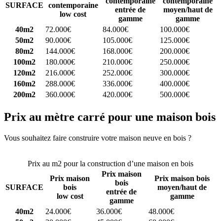
contemporaine
contemporaine
SURFACE
contemporaine
entrée de
moyen/haut de
low cost
gamme
gamme
40m2
72.000€
84.000€
100.000€
50m2
90.000€
105.000€
125.000€
80m2
144.000€
168.000€
200.000€
100m2
180.000€
210.000€
250.000€
120m2
216.000€
252.000€
300.000€
160m2
288.000€
336.000€
400.000€
200m2
360.000€
420.000€
500.000€
Prix au mètre carré pour une maison bois
Vous souhaitez faire construire votre maison neuve en bois ?
Comparez 4 constructeurs ici
Prix au m2 pour la construction d’une maison en bois
Prix maison
Prix maison
Prix maison bois
bois
SURFACE
bois
moyen/haut de
entrée de
low cost
gamme
gamme
40m2
24.000€
36.000€
48.000€