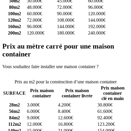
50m2
30.000€
45.000€
60.000€
80m2
48.000€
72.000€
96.000€
100m2
60.000€
90.000€
120.000€
120m2
72.000€
108.000€
144.000€
160m2
96.000€
144.000€
192.000€
200m2
120.000€
180.000€
240.000€
Prix au mètre carré pour une maison
container
Vous souhaitez faire installer une maison container ?
Comparez 4
constructeurs ici
Prix au m2 pour la construction d’une maison container
Prix maison
Prix maison
Prix maison
SURFACE
container
container
container livrée
clé en main
28m2
3.000€
4.200€
30.800€
56m2
6.000€
8.400€
61.600€
84m2
9.000€
12.600€
92.400€
112m2
12.000€
16.800€
123.200€
140m2
15.000€
21.000€
154.000€