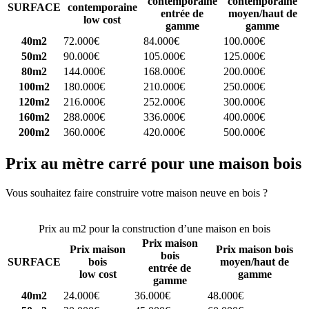
contemporaine
contemporaine
SURFACE
contemporaine
entrée de
moyen/haut de
low cost
gamme
gamme
40m2
72.000€
84.000€
100.000€
50m2
90.000€
105.000€
125.000€
80m2
144.000€
168.000€
200.000€
100m2
180.000€
210.000€
250.000€
120m2
216.000€
252.000€
300.000€
160m2
288.000€
336.000€
400.000€
200m2
360.000€
420.000€
500.000€
Prix au mètre carré pour une maison bois
Vous souhaitez faire construire votre maison neuve en bois ?
Comparez 4 constructeurs ici
Prix au m2 pour la construction d’une maison en bois
Prix maison
Prix maison
Prix maison bois
bois
SURFACE
bois
moyen/haut de
entrée de
low cost
gamme
gamme
40m2
24.000€
36.000€
48.000€