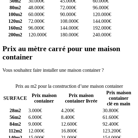
50m2
30.000€
45.000€
60.000€
80m2
48.000€
72.000€
96.000€
100m2
60.000€
90.000€
120.000€
120m2
72.000€
108.000€
144.000€
160m2
96.000€
144.000€
192.000€
200m2
120.000€
180.000€
240.000€
Prix au mètre carré pour une maison
container
Vous souhaitez faire installer une maison container ?
Comparez 4
constructeurs ici
Prix au m2 pour la construction d’une maison container
Prix maison
Prix maison
Prix maison
SURFACE
container
container
container livrée
clé en main
28m2
3.000€
4.200€
30.800€
56m2
6.000€
8.400€
61.600€
84m2
9.000€
12.600€
92.400€
112m2
12.000€
16.800€
123.200€
140m2
15.000€
21.000€
154.000€