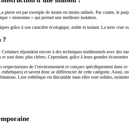
 pierre est par exemple de moins en moins utilisée. Par contre, le parpaing
brique « monomur » qui permet une meilleure isolation.
ues grâce à son caractère écologique, noble et isolant. La terre crue ou
n ?
. Certaines répondent encore à des techniques traditionnels avec des m
et sont donc plus chères. Cependant, grâce à leurs grandes économies d’
us respectueuses de l’environnement et conçues spécifiquement dans ce b
, esthétiques) et savent donc se différencier de cette catégorie. Aussi, 
itations. Leur esthétique est discutable mais elles sont solides, isolantes
temporaine