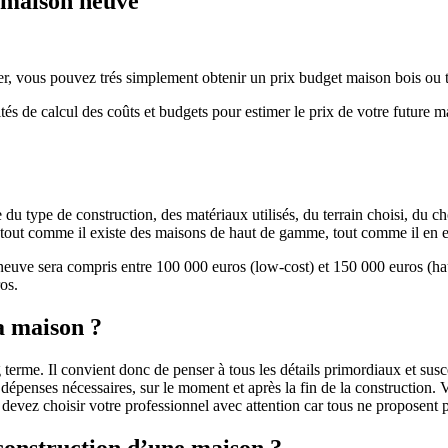
e maison neuve
r, vous pouvez trés simplement obtenir un prix budget maison bois ou tra
ités de calcul des coûts et budgets pour estimer le prix de votre future 
u type de construction, des matériaux utilisés, du terrain choisi, du c
 » tout comme il existe des maisons de haut de gamme, tout comme il en 
 neuve sera compris entre 100 000 euros (low-cost) et 150 000 euros (
os.
a maison ?
 terme. Il convient donc de penser à tous les détails primordiaux et susc
penses nécessaires, sur le moment et après la fin de la construction. Vo
s devez choisir votre professionnel avec attention car tous ne proposen
 construction d’une maison ?