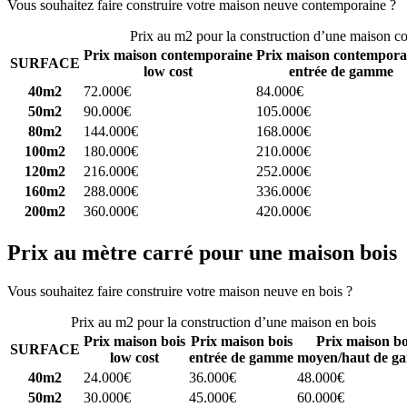
Vous souhaitez faire construire votre maison neuve contemporaine ?
C
Prix au m2 pour la construction d’une maison c
Prix maison contemporaine
Prix maison contempora
SURFACE
low cost
entrée de gamme
40m2
72.000€
84.000€
50m2
90.000€
105.000€
80m2
144.000€
168.000€
100m2
180.000€
210.000€
120m2
216.000€
252.000€
160m2
288.000€
336.000€
200m2
360.000€
420.000€
Prix au mètre carré pour une maison bois
Vous souhaitez faire construire votre maison neuve en bois ?
Comparez
Prix au m2 pour la construction d’une maison en bois
Prix maison bois
Prix maison bois
Prix maison bo
SURFACE
low cost
entrée de gamme
moyen/haut de g
40m2
24.000€
36.000€
48.000€
50m2
30.000€
45.000€
60.000€