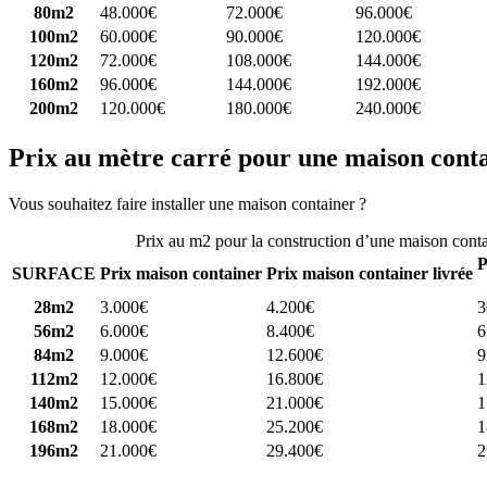
80m2
48.000€
72.000€
96.000€
100m2
60.000€
90.000€
120.000€
120m2
72.000€
108.000€
144.000€
160m2
96.000€
144.000€
192.000€
200m2
120.000€
180.000€
240.000€
Prix au mètre carré pour une maison cont
Vous souhaitez faire installer une maison container ?
Comparez 4 const
Prix au m2 pour la construction d’une maison cont
P
SURFACE
Prix maison container
Prix maison container livrée
28m2
3.000€
4.200€
3
56m2
6.000€
8.400€
6
84m2
9.000€
12.600€
9
112m2
12.000€
16.800€
1
140m2
15.000€
21.000€
1
168m2
18.000€
25.200€
1
196m2
21.000€
29.400€
2