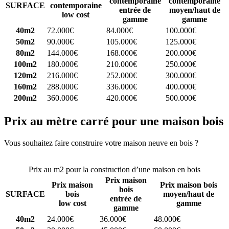
contemporaine
contemporaine
SURFACE
contemporaine
entrée de
moyen/haut de
low cost
gamme
gamme
40m2
72.000€
84.000€
100.000€
50m2
90.000€
105.000€
125.000€
80m2
144.000€
168.000€
200.000€
100m2
180.000€
210.000€
250.000€
120m2
216.000€
252.000€
300.000€
160m2
288.000€
336.000€
400.000€
200m2
360.000€
420.000€
500.000€
Prix au mètre carré pour une maison bois
Vous souhaitez faire construire votre maison neuve en bois ?
Comparez 4 constructeurs ici
Prix au m2 pour la construction d’une maison en bois
Prix maison
Prix maison
Prix maison bois
bois
SURFACE
bois
moyen/haut de
entrée de
low cost
gamme
gamme
40m2
24.000€
36.000€
48.000€