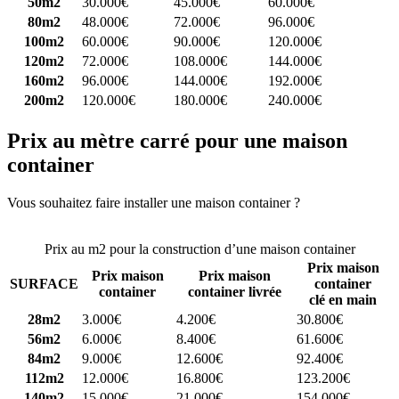
50m2
30.000€
45.000€
60.000€
80m2
48.000€
72.000€
96.000€
100m2
60.000€
90.000€
120.000€
120m2
72.000€
108.000€
144.000€
160m2
96.000€
144.000€
192.000€
200m2
120.000€
180.000€
240.000€
Prix au mètre carré pour une maison
container
Vous souhaitez faire installer une maison container ?
Comparez 4
constructeurs ici
Prix au m2 pour la construction d’une maison container
Prix maison
Prix maison
Prix maison
SURFACE
container
container
container livrée
clé en main
28m2
3.000€
4.200€
30.800€
56m2
6.000€
8.400€
61.600€
84m2
9.000€
12.600€
92.400€
112m2
12.000€
16.800€
123.200€
140m2
15.000€
21.000€
154.000€