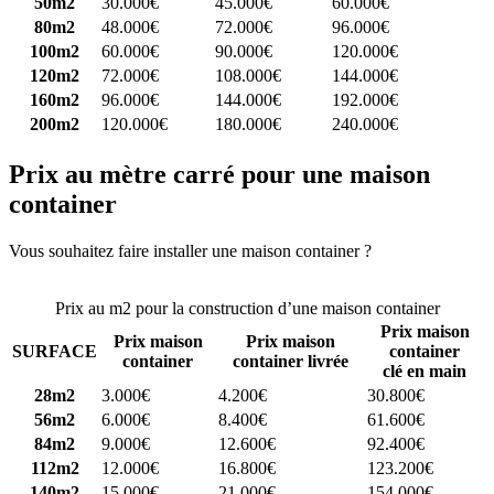
50m2
30.000€
45.000€
60.000€
80m2
48.000€
72.000€
96.000€
100m2
60.000€
90.000€
120.000€
120m2
72.000€
108.000€
144.000€
160m2
96.000€
144.000€
192.000€
200m2
120.000€
180.000€
240.000€
Prix au mètre carré pour une maison
container
Vous souhaitez faire installer une maison container ?
Comparez 4
constructeurs ici
Prix au m2 pour la construction d’une maison container
Prix maison
Prix maison
Prix maison
SURFACE
container
container
container livrée
clé en main
28m2
3.000€
4.200€
30.800€
56m2
6.000€
8.400€
61.600€
84m2
9.000€
12.600€
92.400€
112m2
12.000€
16.800€
123.200€
140m2
15.000€
21.000€
154.000€