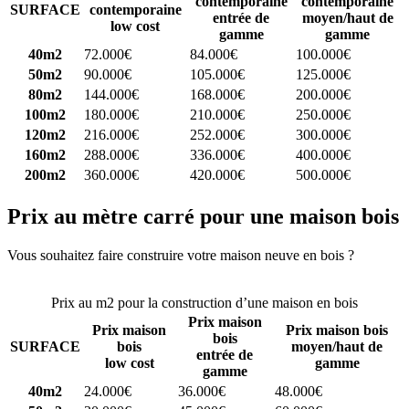
contemporaine
contemporaine
SURFACE
contemporaine
entrée de
moyen/haut de
low cost
gamme
gamme
40m2
72.000€
84.000€
100.000€
50m2
90.000€
105.000€
125.000€
80m2
144.000€
168.000€
200.000€
100m2
180.000€
210.000€
250.000€
120m2
216.000€
252.000€
300.000€
160m2
288.000€
336.000€
400.000€
200m2
360.000€
420.000€
500.000€
Prix au mètre carré pour une maison bois
Vous souhaitez faire construire votre maison neuve en bois ?
Comparez 4 constructeurs ici
Prix au m2 pour la construction d’une maison en bois
Prix maison
Prix maison
Prix maison bois
bois
SURFACE
bois
moyen/haut de
entrée de
low cost
gamme
gamme
40m2
24.000€
36.000€
48.000€