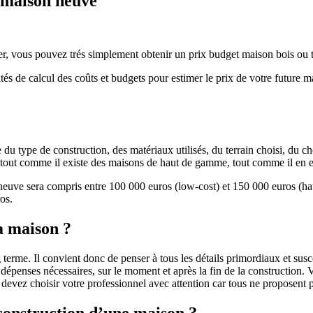
e maison neuve
r, vous pouvez trés simplement obtenir un prix budget maison bois ou tra
ités de calcul des coûts et budgets pour estimer le prix de votre future 
u type de construction, des matériaux utilisés, du terrain choisi, du c
 » tout comme il existe des maisons de haut de gamme, tout comme il en 
 neuve sera compris entre 100 000 euros (low-cost) et 150 000 euros (
os.
a maison ?
 terme. Il convient donc de penser à tous les détails primordiaux et susc
penses nécessaires, sur le moment et après la fin de la construction. Vo
s devez choisir votre professionnel avec attention car tous ne proposen
 construction d’une maison ?