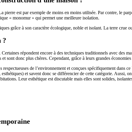
 pierre est par exemple de moins en moins utilisée. Par contre, le parpaing
brique « monomur » qui permet une meilleure isolation.
ues grâce à son caractère écologique, noble et isolant. La terre crue ou
n ?
. Certaines répondent encore à des techniques traditionnels avec des m
et sont donc plus chères. Cependant, grâce à leurs grandes économies d’
us respectueuses de l’environnement et conçues spécifiquement dans ce b
, esthétiques) et savent donc se différencier de cette catégorie. Aussi, 
itations. Leur esthétique est discutable mais elles sont solides, isolantes
temporaine