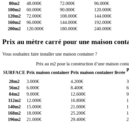
80m2
48.000€
72.000€
96.000€
100m2
60.000€
90.000€
120.000€
120m2
72.000€
108.000€
144.000€
160m2
96.000€
144.000€
192.000€
200m2
120.000€
180.000€
240.000€
Prix au mètre carré pour une maison cont
Vous souhaitez faire installer une maison container ?
Comparez 4 const
Prix au m2 pour la construction d’une maison cont
P
SURFACE
Prix maison container
Prix maison container livrée
28m2
3.000€
4.200€
3
56m2
6.000€
8.400€
6
84m2
9.000€
12.600€
9
112m2
12.000€
16.800€
1
140m2
15.000€
21.000€
1
168m2
18.000€
25.200€
1
196m2
21.000€
29.400€
2