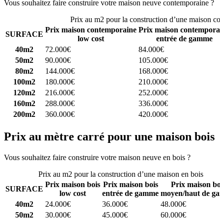
Vous souhaitez faire construire votre maison neuve contemporaine ?
C
Prix au m2 pour la construction d’une maison c
Prix maison contemporaine
Prix maison contempora
SURFACE
low cost
entrée de gamme
40m2
72.000€
84.000€
50m2
90.000€
105.000€
80m2
144.000€
168.000€
100m2
180.000€
210.000€
120m2
216.000€
252.000€
160m2
288.000€
336.000€
200m2
360.000€
420.000€
Prix au mètre carré pour une maison bois
Vous souhaitez faire construire votre maison neuve en bois ?
Comparez
Prix au m2 pour la construction d’une maison en bois
Prix maison bois
Prix maison bois
Prix maison bo
SURFACE
low cost
entrée de gamme
moyen/haut de g
40m2
24.000€
36.000€
48.000€
50m2
30.000€
45.000€
60.000€