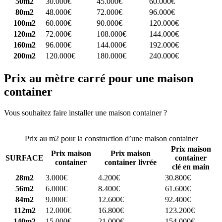
50m2
30.000€
45.000€
60.000€
80m2
48.000€
72.000€
96.000€
100m2
60.000€
90.000€
120.000€
120m2
72.000€
108.000€
144.000€
160m2
96.000€
144.000€
192.000€
200m2
120.000€
180.000€
240.000€
Prix au mètre carré pour une maison
container
Vous souhaitez faire installer une maison container ?
Comparez 4
constructeurs ici
Prix au m2 pour la construction d’une maison container
Prix maison
Prix maison
Prix maison
SURFACE
container
container
container livrée
clé en main
28m2
3.000€
4.200€
30.800€
56m2
6.000€
8.400€
61.600€
84m2
9.000€
12.600€
92.400€
112m2
12.000€
16.800€
123.200€
140m2
15.000€
21.000€
154.000€