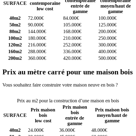
contemporaine
contemporaine
SURFACE
contemporaine
entrée de
moyen/haut de
low cost
gamme
gamme
40m2
72.000€
84.000€
100.000€
50m2
90.000€
105.000€
125.000€
80m2
144.000€
168.000€
200.000€
100m2
180.000€
210.000€
250.000€
120m2
216.000€
252.000€
300.000€
160m2
288.000€
336.000€
400.000€
200m2
360.000€
420.000€
500.000€
Prix au mètre carré pour une maison bois
Vous souhaitez faire construire votre maison neuve en bois ?
Comparez 4 constructeurs ici
Prix au m2 pour la construction d’une maison en bois
Prix maison
Prix maison
Prix maison bois
bois
SURFACE
bois
moyen/haut de
entrée de
low cost
gamme
gamme
40m2
24.000€
36.000€
48.000€