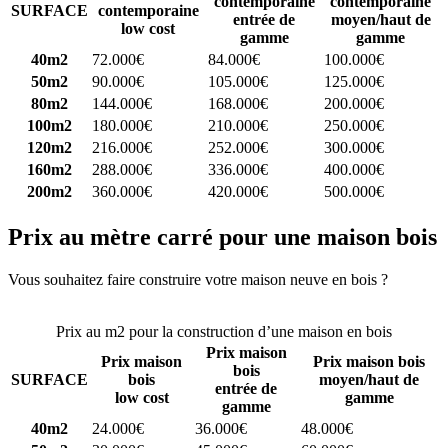
contemporaine
contemporaine
SURFACE
contemporaine
entrée de
moyen/haut de
low cost
gamme
gamme
40m2
72.000€
84.000€
100.000€
50m2
90.000€
105.000€
125.000€
80m2
144.000€
168.000€
200.000€
100m2
180.000€
210.000€
250.000€
120m2
216.000€
252.000€
300.000€
160m2
288.000€
336.000€
400.000€
200m2
360.000€
420.000€
500.000€
Prix au mètre carré pour une maison bois
Vous souhaitez faire construire votre maison neuve en bois ?
Comparez 4 constructeurs ici
Prix au m2 pour la construction d’une maison en bois
Prix maison
Prix maison
Prix maison bois
bois
SURFACE
bois
moyen/haut de
entrée de
low cost
gamme
gamme
40m2
24.000€
36.000€
48.000€