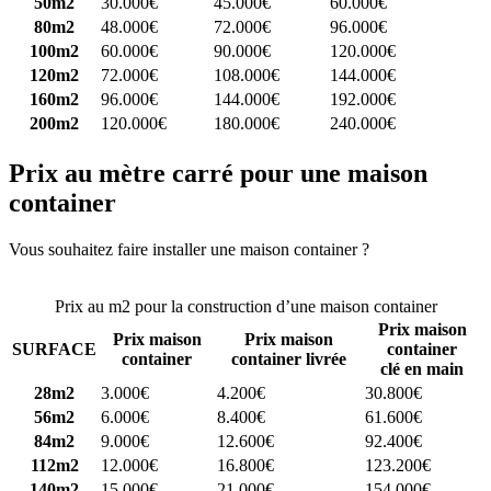
50m2
30.000€
45.000€
60.000€
80m2
48.000€
72.000€
96.000€
100m2
60.000€
90.000€
120.000€
120m2
72.000€
108.000€
144.000€
160m2
96.000€
144.000€
192.000€
200m2
120.000€
180.000€
240.000€
Prix au mètre carré pour une maison
container
Vous souhaitez faire installer une maison container ?
Comparez 4
constructeurs ici
Prix au m2 pour la construction d’une maison container
Prix maison
Prix maison
Prix maison
SURFACE
container
container
container livrée
clé en main
28m2
3.000€
4.200€
30.800€
56m2
6.000€
8.400€
61.600€
84m2
9.000€
12.600€
92.400€
112m2
12.000€
16.800€
123.200€
140m2
15.000€
21.000€
154.000€