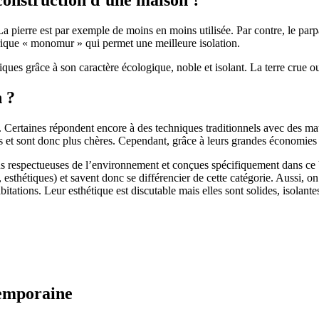
 pierre est par exemple de moins en moins utilisée. Par contre, le parpaing
brique « monomur » qui permet une meilleure isolation.
ues grâce à son caractère écologique, noble et isolant. La terre crue ou
n ?
. Certaines répondent encore à des techniques traditionnels avec des m
et sont donc plus chères. Cependant, grâce à leurs grandes économies d’
us respectueuses de l’environnement et conçues spécifiquement dans ce b
, esthétiques) et savent donc se différencier de cette catégorie. Aussi, 
itations. Leur esthétique est discutable mais elles sont solides, isolantes
temporaine