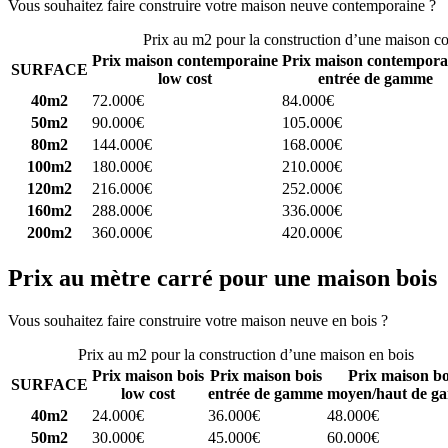
Vous souhaitez faire construire votre maison neuve contemporaine ?
C
Prix au m2 pour la construction d’une maison c
Prix maison contemporaine
Prix maison contempora
SURFACE
low cost
entrée de gamme
40m2
72.000€
84.000€
50m2
90.000€
105.000€
80m2
144.000€
168.000€
100m2
180.000€
210.000€
120m2
216.000€
252.000€
160m2
288.000€
336.000€
200m2
360.000€
420.000€
Prix au mètre carré pour une maison bois
Vous souhaitez faire construire votre maison neuve en bois ?
Comparez
Prix au m2 pour la construction d’une maison en bois
Prix maison bois
Prix maison bois
Prix maison bo
SURFACE
low cost
entrée de gamme
moyen/haut de g
40m2
24.000€
36.000€
48.000€
50m2
30.000€
45.000€
60.000€