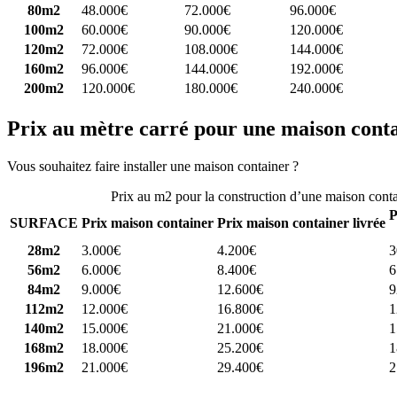
80m2
48.000€
72.000€
96.000€
100m2
60.000€
90.000€
120.000€
120m2
72.000€
108.000€
144.000€
160m2
96.000€
144.000€
192.000€
200m2
120.000€
180.000€
240.000€
Prix au mètre carré pour une maison cont
Vous souhaitez faire installer une maison container ?
Comparez 4 const
Prix au m2 pour la construction d’une maison cont
P
SURFACE
Prix maison container
Prix maison container livrée
28m2
3.000€
4.200€
3
56m2
6.000€
8.400€
6
84m2
9.000€
12.600€
9
112m2
12.000€
16.800€
1
140m2
15.000€
21.000€
1
168m2
18.000€
25.200€
1
196m2
21.000€
29.400€
2