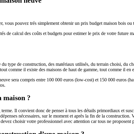
e maison neuve
r, vous pouvez trés simplement obtenir un prix budget maison bois ou tra
ités de calcul des coûts et budgets pour estimer le prix de votre future 
u type de construction, des matériaux utilisés, du terrain choisi, du c
 » tout comme il existe des maisons de haut de gamme, tout comme il en 
 neuve sera compris entre 100 000 euros (low-cost) et 150 000 euros (
os.
a maison ?
 terme. Il convient donc de penser à tous les détails primordiaux et susc
penses nécessaires, sur le moment et après la fin de la construction. Vo
s devez choisir votre professionnel avec attention car tous ne proposen
 construction d’une maison ?