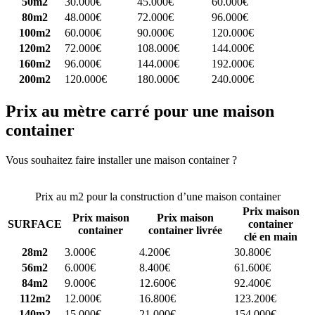
50m2
30.000€
45.000€
60.000€
80m2
48.000€
72.000€
96.000€
100m2
60.000€
90.000€
120.000€
120m2
72.000€
108.000€
144.000€
160m2
96.000€
144.000€
192.000€
200m2
120.000€
180.000€
240.000€
Prix au mètre carré pour une maison
container
Vous souhaitez faire installer une maison container ?
Comparez 4
constructeurs ici
Prix au m2 pour la construction d’une maison container
Prix maison
Prix maison
Prix maison
SURFACE
container
container
container livrée
clé en main
28m2
3.000€
4.200€
30.800€
56m2
6.000€
8.400€
61.600€
84m2
9.000€
12.600€
92.400€
112m2
12.000€
16.800€
123.200€
140m2
15.000€
21.000€
154.000€