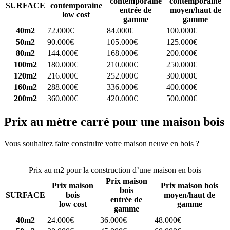
contemporaine
contemporaine
SURFACE
contemporaine
entrée de
moyen/haut de
low cost
gamme
gamme
40m2
72.000€
84.000€
100.000€
50m2
90.000€
105.000€
125.000€
80m2
144.000€
168.000€
200.000€
100m2
180.000€
210.000€
250.000€
120m2
216.000€
252.000€
300.000€
160m2
288.000€
336.000€
400.000€
200m2
360.000€
420.000€
500.000€
Prix au mètre carré pour une maison bois
Vous souhaitez faire construire votre maison neuve en bois ?
Comparez 4 constructeurs ici
Prix au m2 pour la construction d’une maison en bois
Prix maison
Prix maison
Prix maison bois
bois
SURFACE
bois
moyen/haut de
entrée de
low cost
gamme
gamme
40m2
24.000€
36.000€
48.000€