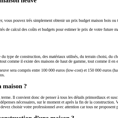
e maison neuve
r, vous pouvez trés simplement obtenir un prix budget maison bois ou tra
ités de calcul des coûts et budgets pour estimer le prix de votre future 
u type de construction, des matériaux utilisés, du terrain choisi, du c
 » tout comme il existe des maisons de haut de gamme, tout comme il en 
 neuve sera compris entre 100 000 euros (low-cost) et 150 000 euros (
os.
a maison ?
 terme. Il convient donc de penser à tous les détails primordiaux et susc
penses nécessaires, sur le moment et après la fin de la construction. Vo
s devez choisir votre professionnel avec attention car tous ne proposen
 construction d’une maison ?