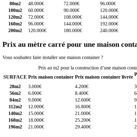
80m2
48.000€
72.000€
96.000€
100m2
60.000€
90.000€
120.000€
120m2
72.000€
108.000€
144.000€
160m2
96.000€
144.000€
192.000€
200m2
120.000€
180.000€
240.000€
Prix au mètre carré pour une maison cont
Vous souhaitez faire installer une maison container ?
Comparez 4 const
Prix au m2 pour la construction d’une maison cont
P
SURFACE
Prix maison container
Prix maison container livrée
28m2
3.000€
4.200€
3
56m2
6.000€
8.400€
6
84m2
9.000€
12.600€
9
112m2
12.000€
16.800€
1
140m2
15.000€
21.000€
1
168m2
18.000€
25.200€
1
196m2
21.000€
29.400€
2