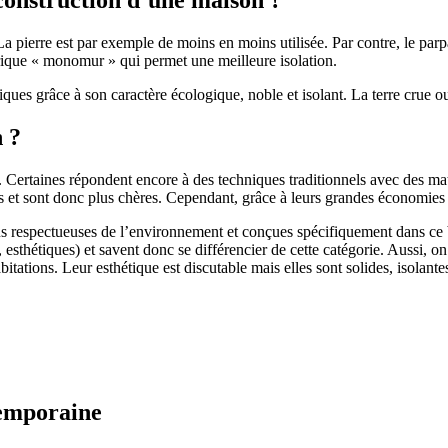
 pierre est par exemple de moins en moins utilisée. Par contre, le parpaing
brique « monomur » qui permet une meilleure isolation.
ues grâce à son caractère écologique, noble et isolant. La terre crue ou
n ?
. Certaines répondent encore à des techniques traditionnels avec des m
et sont donc plus chères. Cependant, grâce à leurs grandes économies d’
us respectueuses de l’environnement et conçues spécifiquement dans ce b
, esthétiques) et savent donc se différencier de cette catégorie. Aussi, 
itations. Leur esthétique est discutable mais elles sont solides, isolantes
temporaine