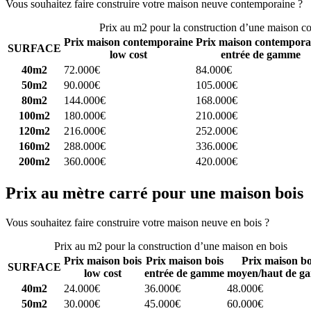
Vous souhaitez faire construire votre maison neuve contemporaine ?
C
Prix au m2 pour la construction d’une maison c
Prix maison contemporaine
Prix maison contempora
SURFACE
low cost
entrée de gamme
40m2
72.000€
84.000€
50m2
90.000€
105.000€
80m2
144.000€
168.000€
100m2
180.000€
210.000€
120m2
216.000€
252.000€
160m2
288.000€
336.000€
200m2
360.000€
420.000€
Prix au mètre carré pour une maison bois
Vous souhaitez faire construire votre maison neuve en bois ?
Comparez
Prix au m2 pour la construction d’une maison en bois
Prix maison bois
Prix maison bois
Prix maison bo
SURFACE
low cost
entrée de gamme
moyen/haut de g
40m2
24.000€
36.000€
48.000€
50m2
30.000€
45.000€
60.000€