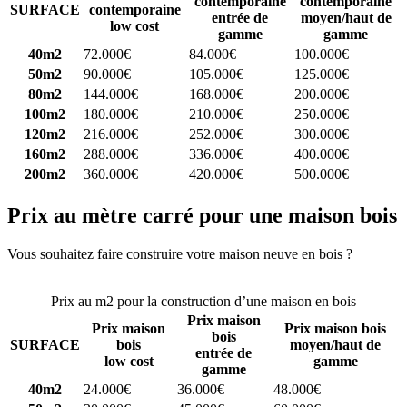
contemporaine
contemporaine
SURFACE
contemporaine
entrée de
moyen/haut de
low cost
gamme
gamme
40m2
72.000€
84.000€
100.000€
50m2
90.000€
105.000€
125.000€
80m2
144.000€
168.000€
200.000€
100m2
180.000€
210.000€
250.000€
120m2
216.000€
252.000€
300.000€
160m2
288.000€
336.000€
400.000€
200m2
360.000€
420.000€
500.000€
Prix au mètre carré pour une maison bois
Vous souhaitez faire construire votre maison neuve en bois ?
Comparez 4 constructeurs ici
Prix au m2 pour la construction d’une maison en bois
Prix maison
Prix maison
Prix maison bois
bois
SURFACE
bois
moyen/haut de
entrée de
low cost
gamme
gamme
40m2
24.000€
36.000€
48.000€