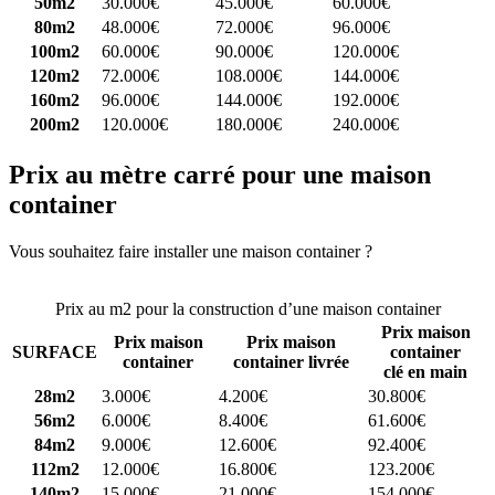
50m2
30.000€
45.000€
60.000€
80m2
48.000€
72.000€
96.000€
100m2
60.000€
90.000€
120.000€
120m2
72.000€
108.000€
144.000€
160m2
96.000€
144.000€
192.000€
200m2
120.000€
180.000€
240.000€
Prix au mètre carré pour une maison
container
Vous souhaitez faire installer une maison container ?
Comparez 4
constructeurs ici
Prix au m2 pour la construction d’une maison container
Prix maison
Prix maison
Prix maison
SURFACE
container
container
container livrée
clé en main
28m2
3.000€
4.200€
30.800€
56m2
6.000€
8.400€
61.600€
84m2
9.000€
12.600€
92.400€
112m2
12.000€
16.800€
123.200€
140m2
15.000€
21.000€
154.000€