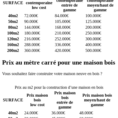
contemporaine
contemporaine
SURFACE
contemporaine
entrée de
moyen/haut de
low cost
gamme
gamme
40m2
72.000€
84.000€
100.000€
50m2
90.000€
105.000€
125.000€
80m2
144.000€
168.000€
200.000€
100m2
180.000€
210.000€
250.000€
120m2
216.000€
252.000€
300.000€
160m2
288.000€
336.000€
400.000€
200m2
360.000€
420.000€
500.000€
Prix au mètre carré pour une maison bois
Vous souhaitez faire construire votre maison neuve en bois ?
Comparez 4 constructeurs ici
Prix au m2 pour la construction d’une maison en bois
Prix maison
Prix maison
Prix maison bois
bois
SURFACE
bois
moyen/haut de
entrée de
low cost
gamme
gamme
40m2
24.000€
36.000€
48.000€