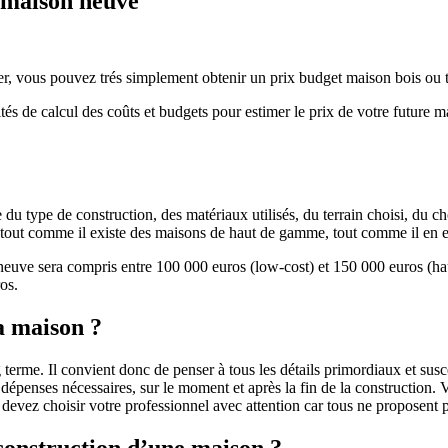
e maison neuve
r, vous pouvez trés simplement obtenir un prix budget maison bois ou tra
ités de calcul des coûts et budgets pour estimer le prix de votre future 
u type de construction, des matériaux utilisés, du terrain choisi, du c
 » tout comme il existe des maisons de haut de gamme, tout comme il en 
 neuve sera compris entre 100 000 euros (low-cost) et 150 000 euros (
os.
a maison ?
 terme. Il convient donc de penser à tous les détails primordiaux et susc
penses nécessaires, sur le moment et après la fin de la construction. Vo
s devez choisir votre professionnel avec attention car tous ne proposen
 construction d’une maison ?