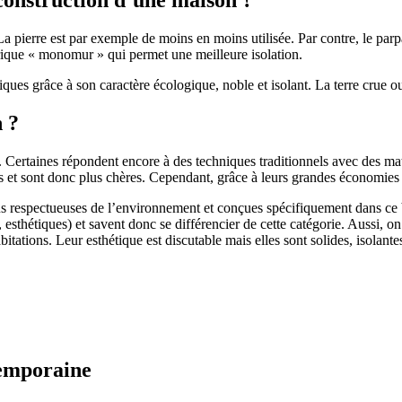
 pierre est par exemple de moins en moins utilisée. Par contre, le parpaing
brique « monomur » qui permet une meilleure isolation.
ues grâce à son caractère écologique, noble et isolant. La terre crue ou
n ?
. Certaines répondent encore à des techniques traditionnels avec des m
et sont donc plus chères. Cependant, grâce à leurs grandes économies d’
us respectueuses de l’environnement et conçues spécifiquement dans ce b
, esthétiques) et savent donc se différencier de cette catégorie. Aussi, 
itations. Leur esthétique est discutable mais elles sont solides, isolantes
temporaine