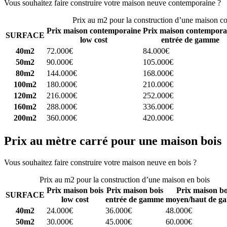
Vous souhaitez faire construire votre maison neuve contemporaine ?
C
Prix au m2 pour la construction d’une maison c
Prix maison contemporaine
Prix maison contempora
SURFACE
low cost
entrée de gamme
40m2
72.000€
84.000€
50m2
90.000€
105.000€
80m2
144.000€
168.000€
100m2
180.000€
210.000€
120m2
216.000€
252.000€
160m2
288.000€
336.000€
200m2
360.000€
420.000€
Prix au mètre carré pour une maison bois
Vous souhaitez faire construire votre maison neuve en bois ?
Comparez
Prix au m2 pour la construction d’une maison en bois
Prix maison bois
Prix maison bois
Prix maison bo
SURFACE
low cost
entrée de gamme
moyen/haut de g
40m2
24.000€
36.000€
48.000€
50m2
30.000€
45.000€
60.000€