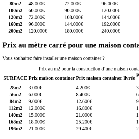
80m2
48.000€
72.000€
96.000€
100m2
60.000€
90.000€
120.000€
120m2
72.000€
108.000€
144.000€
160m2
96.000€
144.000€
192.000€
200m2
120.000€
180.000€
240.000€
Prix au mètre carré pour une maison cont
Vous souhaitez faire installer une maison container ?
Comparez 4 const
Prix au m2 pour la construction d’une maison cont
P
SURFACE
Prix maison container
Prix maison container livrée
28m2
3.000€
4.200€
3
56m2
6.000€
8.400€
6
84m2
9.000€
12.600€
9
112m2
12.000€
16.800€
1
140m2
15.000€
21.000€
1
168m2
18.000€
25.200€
1
196m2
21.000€
29.400€
2