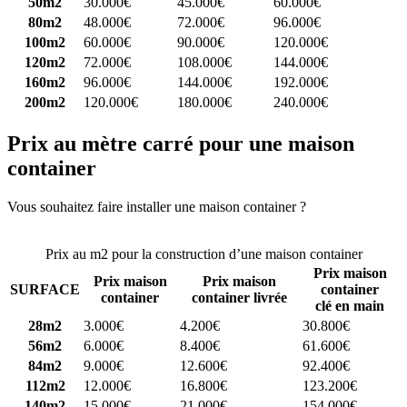
50m2
30.000€
45.000€
60.000€
80m2
48.000€
72.000€
96.000€
100m2
60.000€
90.000€
120.000€
120m2
72.000€
108.000€
144.000€
160m2
96.000€
144.000€
192.000€
200m2
120.000€
180.000€
240.000€
Prix au mètre carré pour une maison
container
Vous souhaitez faire installer une maison container ?
Comparez 4
constructeurs ici
Prix au m2 pour la construction d’une maison container
Prix maison
Prix maison
Prix maison
SURFACE
container
container
container livrée
clé en main
28m2
3.000€
4.200€
30.800€
56m2
6.000€
8.400€
61.600€
84m2
9.000€
12.600€
92.400€
112m2
12.000€
16.800€
123.200€
140m2
15.000€
21.000€
154.000€