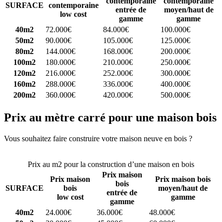
contemporaine
contemporaine
SURFACE
contemporaine
entrée de
moyen/haut de
low cost
gamme
gamme
40m2
72.000€
84.000€
100.000€
50m2
90.000€
105.000€
125.000€
80m2
144.000€
168.000€
200.000€
100m2
180.000€
210.000€
250.000€
120m2
216.000€
252.000€
300.000€
160m2
288.000€
336.000€
400.000€
200m2
360.000€
420.000€
500.000€
Prix au mètre carré pour une maison bois
Vous souhaitez faire construire votre maison neuve en bois ?
Comparez 4 constructeurs ici
Prix au m2 pour la construction d’une maison en bois
Prix maison
Prix maison
Prix maison bois
bois
SURFACE
bois
moyen/haut de
entrée de
low cost
gamme
gamme
40m2
24.000€
36.000€
48.000€