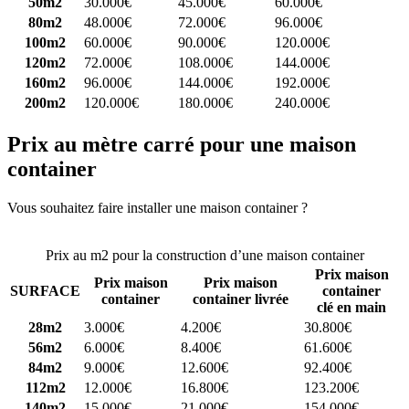
50m2
30.000€
45.000€
60.000€
80m2
48.000€
72.000€
96.000€
100m2
60.000€
90.000€
120.000€
120m2
72.000€
108.000€
144.000€
160m2
96.000€
144.000€
192.000€
200m2
120.000€
180.000€
240.000€
Prix au mètre carré pour une maison
container
Vous souhaitez faire installer une maison container ?
Comparez 4
constructeurs ici
Prix au m2 pour la construction d’une maison container
Prix maison
Prix maison
Prix maison
SURFACE
container
container
container livrée
clé en main
28m2
3.000€
4.200€
30.800€
56m2
6.000€
8.400€
61.600€
84m2
9.000€
12.600€
92.400€
112m2
12.000€
16.800€
123.200€
140m2
15.000€
21.000€
154.000€