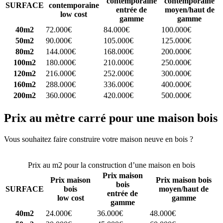
contemporaine
contemporaine
SURFACE
contemporaine
entrée de
moyen/haut de
low cost
gamme
gamme
40m2
72.000€
84.000€
100.000€
50m2
90.000€
105.000€
125.000€
80m2
144.000€
168.000€
200.000€
100m2
180.000€
210.000€
250.000€
120m2
216.000€
252.000€
300.000€
160m2
288.000€
336.000€
400.000€
200m2
360.000€
420.000€
500.000€
Prix au mètre carré pour une maison bois
Vous souhaitez faire construire votre maison neuve en bois ?
Comparez 4 constructeurs ici
Prix au m2 pour la construction d’une maison en bois
Prix maison
Prix maison
Prix maison bois
bois
SURFACE
bois
moyen/haut de
entrée de
low cost
gamme
gamme
40m2
24.000€
36.000€
48.000€