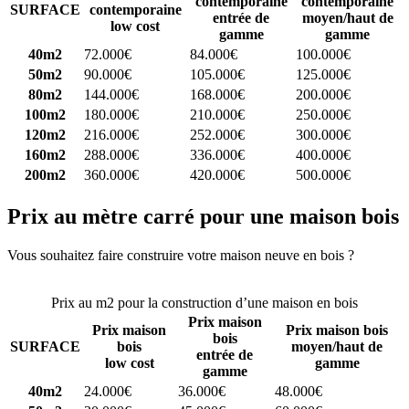
contemporaine
contemporaine
SURFACE
contemporaine
entrée de
moyen/haut de
low cost
gamme
gamme
40m2
72.000€
84.000€
100.000€
50m2
90.000€
105.000€
125.000€
80m2
144.000€
168.000€
200.000€
100m2
180.000€
210.000€
250.000€
120m2
216.000€
252.000€
300.000€
160m2
288.000€
336.000€
400.000€
200m2
360.000€
420.000€
500.000€
Prix au mètre carré pour une maison bois
Vous souhaitez faire construire votre maison neuve en bois ?
Comparez 4 constructeurs ici
Prix au m2 pour la construction d’une maison en bois
Prix maison
Prix maison
Prix maison bois
bois
SURFACE
bois
moyen/haut de
entrée de
low cost
gamme
gamme
40m2
24.000€
36.000€
48.000€