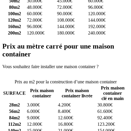
50m2
30.000€
45.000€
60.000€
80m2
48.000€
72.000€
96.000€
100m2
60.000€
90.000€
120.000€
120m2
72.000€
108.000€
144.000€
160m2
96.000€
144.000€
192.000€
200m2
120.000€
180.000€
240.000€
Prix au mètre carré pour une maison
container
Vous souhaitez faire installer une maison container ?
Comparez 4
constructeurs ici
Prix au m2 pour la construction d’une maison container
Prix maison
Prix maison
Prix maison
SURFACE
container
container
container livrée
clé en main
28m2
3.000€
4.200€
30.800€
56m2
6.000€
8.400€
61.600€
84m2
9.000€
12.600€
92.400€
112m2
12.000€
16.800€
123.200€
140m2
15.000€
21.000€
154.000€