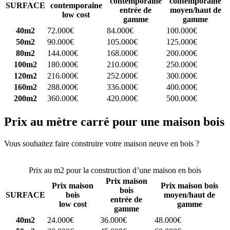
contemporaine
contemporaine
SURFACE
contemporaine
entrée de
moyen/haut de
low cost
gamme
gamme
40m2
72.000€
84.000€
100.000€
50m2
90.000€
105.000€
125.000€
80m2
144.000€
168.000€
200.000€
100m2
180.000€
210.000€
250.000€
120m2
216.000€
252.000€
300.000€
160m2
288.000€
336.000€
400.000€
200m2
360.000€
420.000€
500.000€
Prix au mètre carré pour une maison bois
Vous souhaitez faire construire votre maison neuve en bois ?
Comparez 4 constructeurs ici
Prix au m2 pour la construction d’une maison en bois
Prix maison
Prix maison
Prix maison bois
bois
SURFACE
bois
moyen/haut de
entrée de
low cost
gamme
gamme
40m2
24.000€
36.000€
48.000€