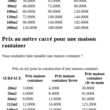
50m2
30.000€
45.000€
60.000€
80m2
48.000€
72.000€
96.000€
100m2
60.000€
90.000€
120.000€
120m2
72.000€
108.000€
144.000€
160m2
96.000€
144.000€
192.000€
200m2
120.000€
180.000€
240.000€
Prix au mètre carré pour une maison
container
Vous souhaitez faire installer une maison container ?
Comparez 4
constructeurs ici
Prix au m2 pour la construction d’une maison container
Prix maison
Prix maison
Prix maison
SURFACE
container
container
container livrée
clé en main
28m2
3.000€
4.200€
30.800€
56m2
6.000€
8.400€
61.600€
84m2
9.000€
12.600€
92.400€
112m2
12.000€
16.800€
123.200€
140m2
15.000€
21.000€
154.000€