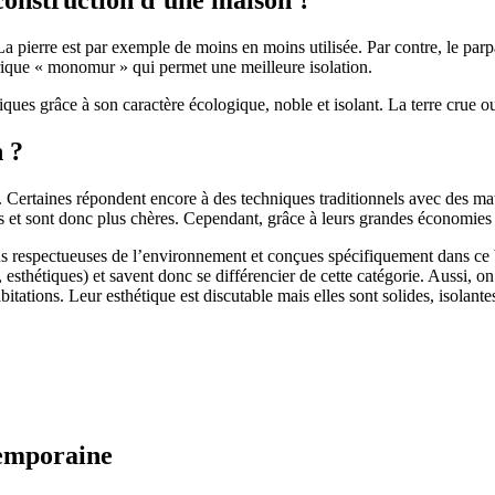
 pierre est par exemple de moins en moins utilisée. Par contre, le parpaing
brique « monomur » qui permet une meilleure isolation.
ues grâce à son caractère écologique, noble et isolant. La terre crue ou
n ?
. Certaines répondent encore à des techniques traditionnels avec des m
et sont donc plus chères. Cependant, grâce à leurs grandes économies d’
us respectueuses de l’environnement et conçues spécifiquement dans ce b
, esthétiques) et savent donc se différencier de cette catégorie. Aussi, 
itations. Leur esthétique est discutable mais elles sont solides, isolantes
temporaine