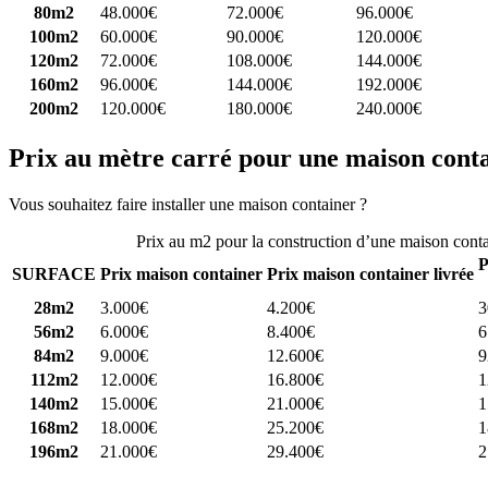
80m2
48.000€
72.000€
96.000€
100m2
60.000€
90.000€
120.000€
120m2
72.000€
108.000€
144.000€
160m2
96.000€
144.000€
192.000€
200m2
120.000€
180.000€
240.000€
Prix au mètre carré pour une maison cont
Vous souhaitez faire installer une maison container ?
Comparez 4 const
Prix au m2 pour la construction d’une maison cont
P
SURFACE
Prix maison container
Prix maison container livrée
28m2
3.000€
4.200€
3
56m2
6.000€
8.400€
6
84m2
9.000€
12.600€
9
112m2
12.000€
16.800€
1
140m2
15.000€
21.000€
1
168m2
18.000€
25.200€
1
196m2
21.000€
29.400€
2