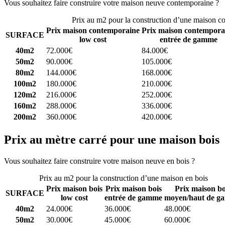
Vous souhaitez faire construire votre maison neuve contemporaine ?
C
Prix au m2 pour la construction d’une maison c
Prix maison contemporaine
Prix maison contempora
SURFACE
low cost
entrée de gamme
40m2
72.000€
84.000€
50m2
90.000€
105.000€
80m2
144.000€
168.000€
100m2
180.000€
210.000€
120m2
216.000€
252.000€
160m2
288.000€
336.000€
200m2
360.000€
420.000€
Prix au mètre carré pour une maison bois
Vous souhaitez faire construire votre maison neuve en bois ?
Comparez
Prix au m2 pour la construction d’une maison en bois
Prix maison bois
Prix maison bois
Prix maison bo
SURFACE
low cost
entrée de gamme
moyen/haut de g
40m2
24.000€
36.000€
48.000€
50m2
30.000€
45.000€
60.000€