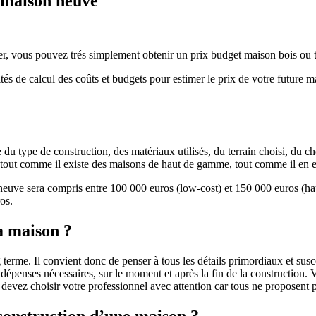
e maison neuve
r, vous pouvez trés simplement obtenir un prix budget maison bois ou tra
ités de calcul des coûts et budgets pour estimer le prix de votre future 
u type de construction, des matériaux utilisés, du terrain choisi, du c
 » tout comme il existe des maisons de haut de gamme, tout comme il en 
 neuve sera compris entre 100 000 euros (low-cost) et 150 000 euros (
os.
a maison ?
 terme. Il convient donc de penser à tous les détails primordiaux et susc
penses nécessaires, sur le moment et après la fin de la construction. Vo
s devez choisir votre professionnel avec attention car tous ne proposen
 construction d’une maison ?