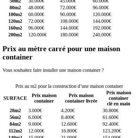
50m2
30.000€
45.000€
60.000€
80m2
48.000€
72.000€
96.000€
100m2
60.000€
90.000€
120.000€
120m2
72.000€
108.000€
144.000€
160m2
96.000€
144.000€
192.000€
200m2
120.000€
180.000€
240.000€
Prix au mètre carré pour une maison
container
Vous souhaitez faire installer une maison container ?
Comparez 4
constructeurs ici
Prix au m2 pour la construction d’une maison container
Prix maison
Prix maison
Prix maison
SURFACE
container
container
container livrée
clé en main
28m2
3.000€
4.200€
30.800€
56m2
6.000€
8.400€
61.600€
84m2
9.000€
12.600€
92.400€
112m2
12.000€
16.800€
123.200€
140m2
15.000€
21.000€
154.000€