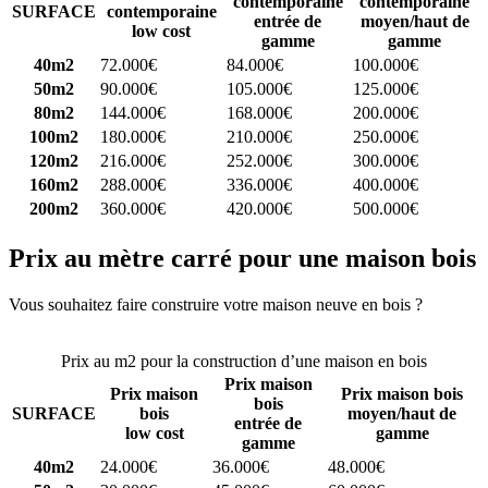
contemporaine
contemporaine
SURFACE
contemporaine
entrée de
moyen/haut de
low cost
gamme
gamme
40m2
72.000€
84.000€
100.000€
50m2
90.000€
105.000€
125.000€
80m2
144.000€
168.000€
200.000€
100m2
180.000€
210.000€
250.000€
120m2
216.000€
252.000€
300.000€
160m2
288.000€
336.000€
400.000€
200m2
360.000€
420.000€
500.000€
Prix au mètre carré pour une maison bois
Vous souhaitez faire construire votre maison neuve en bois ?
Comparez 4 constructeurs ici
Prix au m2 pour la construction d’une maison en bois
Prix maison
Prix maison
Prix maison bois
bois
SURFACE
bois
moyen/haut de
entrée de
low cost
gamme
gamme
40m2
24.000€
36.000€
48.000€