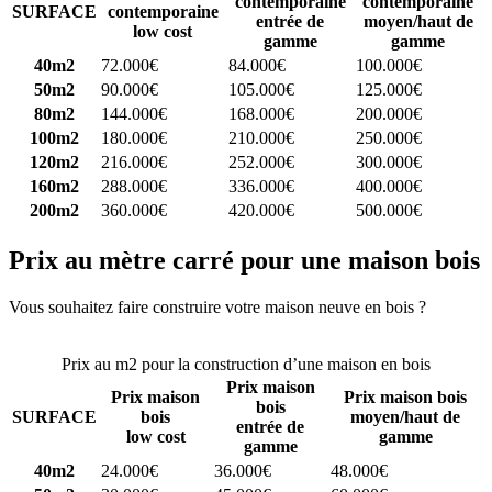
contemporaine
contemporaine
SURFACE
contemporaine
entrée de
moyen/haut de
low cost
gamme
gamme
40m2
72.000€
84.000€
100.000€
50m2
90.000€
105.000€
125.000€
80m2
144.000€
168.000€
200.000€
100m2
180.000€
210.000€
250.000€
120m2
216.000€
252.000€
300.000€
160m2
288.000€
336.000€
400.000€
200m2
360.000€
420.000€
500.000€
Prix au mètre carré pour une maison bois
Vous souhaitez faire construire votre maison neuve en bois ?
Comparez 4 constructeurs ici
Prix au m2 pour la construction d’une maison en bois
Prix maison
Prix maison
Prix maison bois
bois
SURFACE
bois
moyen/haut de
entrée de
low cost
gamme
gamme
40m2
24.000€
36.000€
48.000€