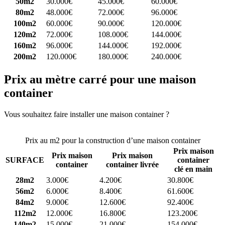
50m2
30.000€
45.000€
60.000€
80m2
48.000€
72.000€
96.000€
100m2
60.000€
90.000€
120.000€
120m2
72.000€
108.000€
144.000€
160m2
96.000€
144.000€
192.000€
200m2
120.000€
180.000€
240.000€
Prix au mètre carré pour une maison
container
Vous souhaitez faire installer une maison container ?
Comparez 4
constructeurs ici
Prix au m2 pour la construction d’une maison container
Prix maison
Prix maison
Prix maison
SURFACE
container
container
container livrée
clé en main
28m2
3.000€
4.200€
30.800€
56m2
6.000€
8.400€
61.600€
84m2
9.000€
12.600€
92.400€
112m2
12.000€
16.800€
123.200€
140m2
15.000€
21.000€
154.000€