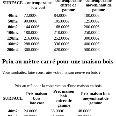
contemporaine
contemporaine
SURFACE
contemporaine
entrée de
moyen/haut de
low cost
gamme
gamme
40m2
72.000€
84.000€
100.000€
50m2
90.000€
105.000€
125.000€
80m2
144.000€
168.000€
200.000€
100m2
180.000€
210.000€
250.000€
120m2
216.000€
252.000€
300.000€
160m2
288.000€
336.000€
400.000€
200m2
360.000€
420.000€
500.000€
Prix au mètre carré pour une maison bois
Vous souhaitez faire construire votre maison neuve en bois ?
Comparez 4 constructeurs ici
Prix au m2 pour la construction d’une maison en bois
Prix maison
Prix maison
Prix maison bois
bois
SURFACE
bois
moyen/haut de
entrée de
low cost
gamme
gamme
40m2
24.000€
36.000€
48.000€