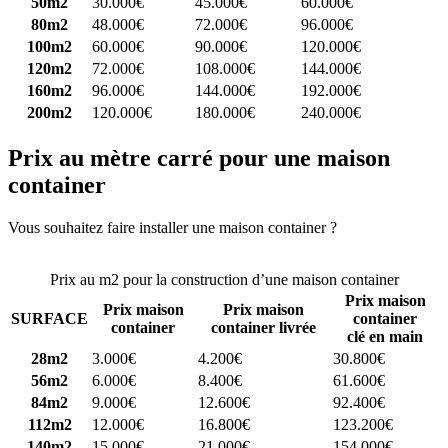
50m2
30.000€
45.000€
60.000€
80m2
48.000€
72.000€
96.000€
100m2
60.000€
90.000€
120.000€
120m2
72.000€
108.000€
144.000€
160m2
96.000€
144.000€
192.000€
200m2
120.000€
180.000€
240.000€
Prix au mètre carré pour une maison
container
Vous souhaitez faire installer une maison container ?
Comparez 4
constructeurs ici
Prix au m2 pour la construction d’une maison container
Prix maison
Prix maison
Prix maison
SURFACE
container
container
container livrée
clé en main
28m2
3.000€
4.200€
30.800€
56m2
6.000€
8.400€
61.600€
84m2
9.000€
12.600€
92.400€
112m2
12.000€
16.800€
123.200€
140m2
15.000€
21.000€
154.000€