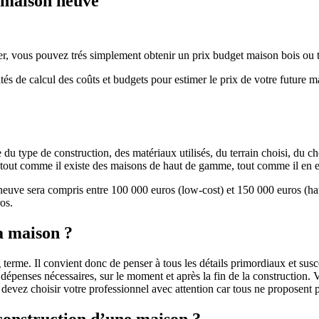
e maison neuve
r, vous pouvez trés simplement obtenir un prix budget maison bois ou tra
ités de calcul des coûts et budgets pour estimer le prix de votre future 
u type de construction, des matériaux utilisés, du terrain choisi, du c
 » tout comme il existe des maisons de haut de gamme, tout comme il en 
 neuve sera compris entre 100 000 euros (low-cost) et 150 000 euros (
os.
a maison ?
 terme. Il convient donc de penser à tous les détails primordiaux et susc
penses nécessaires, sur le moment et après la fin de la construction. Vo
s devez choisir votre professionnel avec attention car tous ne proposen
 construction d’une maison ?