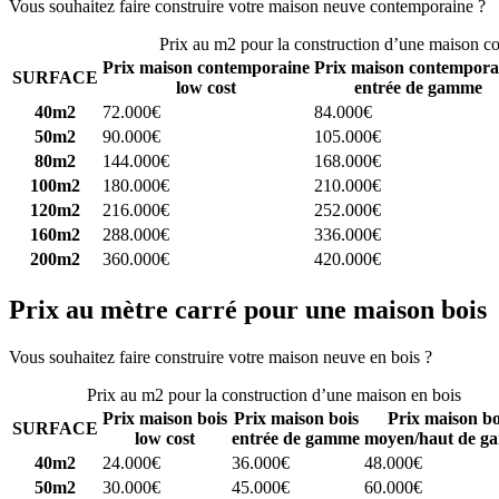
Vous souhaitez faire construire votre maison neuve contemporaine ?
C
Prix au m2 pour la construction d’une maison c
Prix maison contemporaine
Prix maison contempora
SURFACE
low cost
entrée de gamme
40m2
72.000€
84.000€
50m2
90.000€
105.000€
80m2
144.000€
168.000€
100m2
180.000€
210.000€
120m2
216.000€
252.000€
160m2
288.000€
336.000€
200m2
360.000€
420.000€
Prix au mètre carré pour une maison bois
Vous souhaitez faire construire votre maison neuve en bois ?
Comparez
Prix au m2 pour la construction d’une maison en bois
Prix maison bois
Prix maison bois
Prix maison bo
SURFACE
low cost
entrée de gamme
moyen/haut de g
40m2
24.000€
36.000€
48.000€
50m2
30.000€
45.000€
60.000€