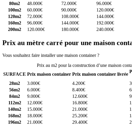
80m2
48.000€
72.000€
96.000€
100m2
60.000€
90.000€
120.000€
120m2
72.000€
108.000€
144.000€
160m2
96.000€
144.000€
192.000€
200m2
120.000€
180.000€
240.000€
Prix au mètre carré pour une maison cont
Vous souhaitez faire installer une maison container ?
Comparez 4 const
Prix au m2 pour la construction d’une maison cont
P
SURFACE
Prix maison container
Prix maison container livrée
28m2
3.000€
4.200€
3
56m2
6.000€
8.400€
6
84m2
9.000€
12.600€
9
112m2
12.000€
16.800€
1
140m2
15.000€
21.000€
1
168m2
18.000€
25.200€
1
196m2
21.000€
29.400€
2