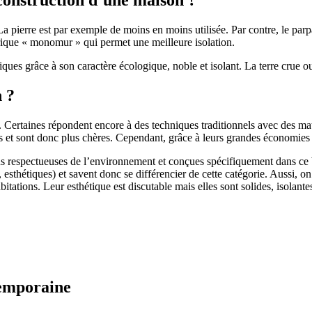
 pierre est par exemple de moins en moins utilisée. Par contre, le parpaing
brique « monomur » qui permet une meilleure isolation.
ues grâce à son caractère écologique, noble et isolant. La terre crue ou
n ?
. Certaines répondent encore à des techniques traditionnels avec des m
et sont donc plus chères. Cependant, grâce à leurs grandes économies d’
us respectueuses de l’environnement et conçues spécifiquement dans ce b
, esthétiques) et savent donc se différencier de cette catégorie. Aussi, 
itations. Leur esthétique est discutable mais elles sont solides, isolantes
temporaine