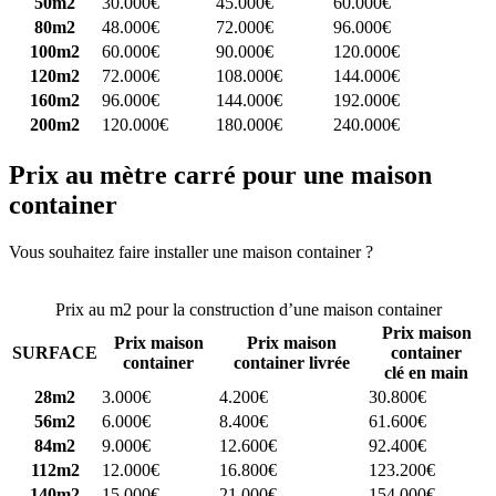
50m2
30.000€
45.000€
60.000€
80m2
48.000€
72.000€
96.000€
100m2
60.000€
90.000€
120.000€
120m2
72.000€
108.000€
144.000€
160m2
96.000€
144.000€
192.000€
200m2
120.000€
180.000€
240.000€
Prix au mètre carré pour une maison
container
Vous souhaitez faire installer une maison container ?
Comparez 4
constructeurs ici
Prix au m2 pour la construction d’une maison container
Prix maison
Prix maison
Prix maison
SURFACE
container
container
container livrée
clé en main
28m2
3.000€
4.200€
30.800€
56m2
6.000€
8.400€
61.600€
84m2
9.000€
12.600€
92.400€
112m2
12.000€
16.800€
123.200€
140m2
15.000€
21.000€
154.000€