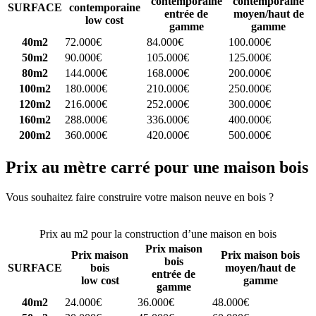
contemporaine
contemporaine
SURFACE
contemporaine
entrée de
moyen/haut de
low cost
gamme
gamme
40m2
72.000€
84.000€
100.000€
50m2
90.000€
105.000€
125.000€
80m2
144.000€
168.000€
200.000€
100m2
180.000€
210.000€
250.000€
120m2
216.000€
252.000€
300.000€
160m2
288.000€
336.000€
400.000€
200m2
360.000€
420.000€
500.000€
Prix au mètre carré pour une maison bois
Vous souhaitez faire construire votre maison neuve en bois ?
Comparez 4 constructeurs ici
Prix au m2 pour la construction d’une maison en bois
Prix maison
Prix maison
Prix maison bois
bois
SURFACE
bois
moyen/haut de
entrée de
low cost
gamme
gamme
40m2
24.000€
36.000€
48.000€