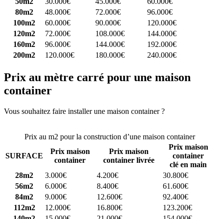
50m2
30.000€
45.000€
60.000€
80m2
48.000€
72.000€
96.000€
100m2
60.000€
90.000€
120.000€
120m2
72.000€
108.000€
144.000€
160m2
96.000€
144.000€
192.000€
200m2
120.000€
180.000€
240.000€
Prix au mètre carré pour une maison
container
Vous souhaitez faire installer une maison container ?
Comparez 4
constructeurs ici
Prix au m2 pour la construction d’une maison container
Prix maison
Prix maison
Prix maison
SURFACE
container
container
container livrée
clé en main
28m2
3.000€
4.200€
30.800€
56m2
6.000€
8.400€
61.600€
84m2
9.000€
12.600€
92.400€
112m2
12.000€
16.800€
123.200€
140m2
15.000€
21.000€
154.000€