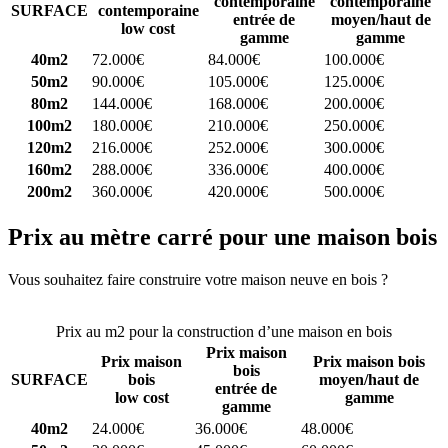
contemporaine
contemporaine
SURFACE
contemporaine
entrée de
moyen/haut de
low cost
gamme
gamme
40m2
72.000€
84.000€
100.000€
50m2
90.000€
105.000€
125.000€
80m2
144.000€
168.000€
200.000€
100m2
180.000€
210.000€
250.000€
120m2
216.000€
252.000€
300.000€
160m2
288.000€
336.000€
400.000€
200m2
360.000€
420.000€
500.000€
Prix au mètre carré pour une maison bois
Vous souhaitez faire construire votre maison neuve en bois ?
Comparez 4 constructeurs ici
Prix au m2 pour la construction d’une maison en bois
Prix maison
Prix maison
Prix maison bois
bois
SURFACE
bois
moyen/haut de
entrée de
low cost
gamme
gamme
40m2
24.000€
36.000€
48.000€