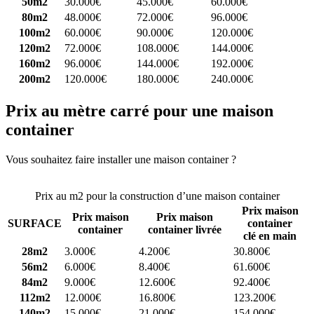
50m2
30.000€
45.000€
60.000€
80m2
48.000€
72.000€
96.000€
100m2
60.000€
90.000€
120.000€
120m2
72.000€
108.000€
144.000€
160m2
96.000€
144.000€
192.000€
200m2
120.000€
180.000€
240.000€
Prix au mètre carré pour une maison
container
Vous souhaitez faire installer une maison container ?
Comparez 4
constructeurs ici
Prix au m2 pour la construction d’une maison container
Prix maison
Prix maison
Prix maison
SURFACE
container
container
container livrée
clé en main
28m2
3.000€
4.200€
30.800€
56m2
6.000€
8.400€
61.600€
84m2
9.000€
12.600€
92.400€
112m2
12.000€
16.800€
123.200€
140m2
15.000€
21.000€
154.000€