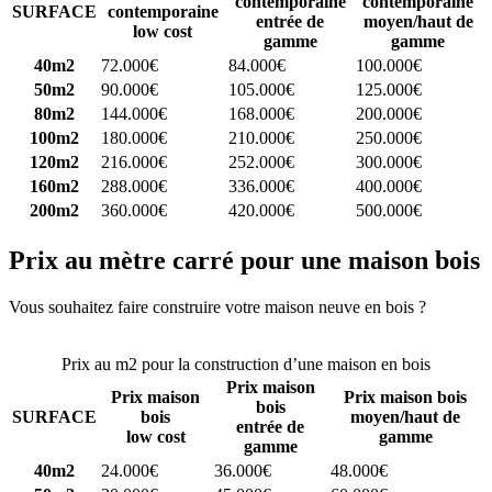
contemporaine
contemporaine
SURFACE
contemporaine
entrée de
moyen/haut de
low cost
gamme
gamme
40m2
72.000€
84.000€
100.000€
50m2
90.000€
105.000€
125.000€
80m2
144.000€
168.000€
200.000€
100m2
180.000€
210.000€
250.000€
120m2
216.000€
252.000€
300.000€
160m2
288.000€
336.000€
400.000€
200m2
360.000€
420.000€
500.000€
Prix au mètre carré pour une maison bois
Vous souhaitez faire construire votre maison neuve en bois ?
Comparez 4 constructeurs ici
Prix au m2 pour la construction d’une maison en bois
Prix maison
Prix maison
Prix maison bois
bois
SURFACE
bois
moyen/haut de
entrée de
low cost
gamme
gamme
40m2
24.000€
36.000€
48.000€