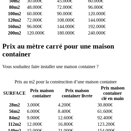
50m2
30.000€
45.000€
60.000€
80m2
48.000€
72.000€
96.000€
100m2
60.000€
90.000€
120.000€
120m2
72.000€
108.000€
144.000€
160m2
96.000€
144.000€
192.000€
200m2
120.000€
180.000€
240.000€
Prix au mètre carré pour une maison
container
Vous souhaitez faire installer une maison container ?
Comparez 4
constructeurs ici
Prix au m2 pour la construction d’une maison container
Prix maison
Prix maison
Prix maison
SURFACE
container
container
container livrée
clé en main
28m2
3.000€
4.200€
30.800€
56m2
6.000€
8.400€
61.600€
84m2
9.000€
12.600€
92.400€
112m2
12.000€
16.800€
123.200€
140m2
15.000€
21.000€
154.000€