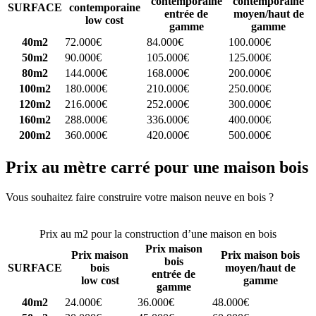
contemporaine
contemporaine
SURFACE
contemporaine
entrée de
moyen/haut de
low cost
gamme
gamme
40m2
72.000€
84.000€
100.000€
50m2
90.000€
105.000€
125.000€
80m2
144.000€
168.000€
200.000€
100m2
180.000€
210.000€
250.000€
120m2
216.000€
252.000€
300.000€
160m2
288.000€
336.000€
400.000€
200m2
360.000€
420.000€
500.000€
Prix au mètre carré pour une maison bois
Vous souhaitez faire construire votre maison neuve en bois ?
Comparez 4 constructeurs ici
Prix au m2 pour la construction d’une maison en bois
Prix maison
Prix maison
Prix maison bois
bois
SURFACE
bois
moyen/haut de
entrée de
low cost
gamme
gamme
40m2
24.000€
36.000€
48.000€