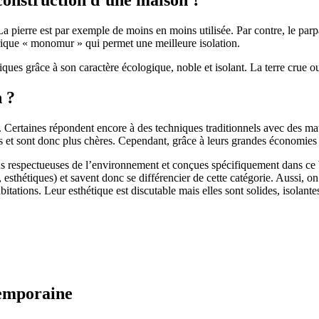
 pierre est par exemple de moins en moins utilisée. Par contre, le parpaing
brique « monomur » qui permet une meilleure isolation.
ues grâce à son caractère écologique, noble et isolant. La terre crue ou
n ?
. Certaines répondent encore à des techniques traditionnels avec des m
et sont donc plus chères. Cependant, grâce à leurs grandes économies d’
us respectueuses de l’environnement et conçues spécifiquement dans ce b
, esthétiques) et savent donc se différencier de cette catégorie. Aussi, 
itations. Leur esthétique est discutable mais elles sont solides, isolantes
temporaine