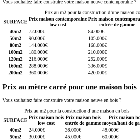
Vous souhaitez faire construire votre maison neuve contemporaine ?
C
Prix au m2 pour la construction d’une maison c
Prix maison contemporaine
Prix maison contempora
SURFACE
low cost
entrée de gamme
40m2
72.000€
84.000€
50m2
90.000€
105.000€
80m2
144.000€
168.000€
100m2
180.000€
210.000€
120m2
216.000€
252.000€
160m2
288.000€
336.000€
200m2
360.000€
420.000€
Prix au mètre carré pour une maison bois
Vous souhaitez faire construire votre maison neuve en bois ?
Comparez
Prix au m2 pour la construction d’une maison en bois
Prix maison bois
Prix maison bois
Prix maison bo
SURFACE
low cost
entrée de gamme
moyen/haut de g
40m2
24.000€
36.000€
48.000€
50m2
30.000€
45.000€
60.000€