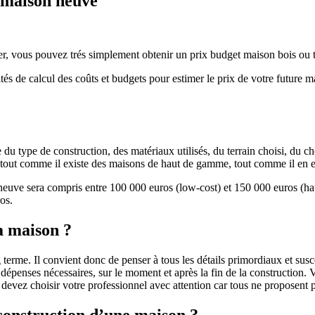
e maison neuve
r, vous pouvez trés simplement obtenir un prix budget maison bois ou tra
ités de calcul des coûts et budgets pour estimer le prix de votre future 
u type de construction, des matériaux utilisés, du terrain choisi, du c
 » tout comme il existe des maisons de haut de gamme, tout comme il en 
 neuve sera compris entre 100 000 euros (low-cost) et 150 000 euros (
os.
a maison ?
 terme. Il convient donc de penser à tous les détails primordiaux et susc
penses nécessaires, sur le moment et après la fin de la construction. Vo
s devez choisir votre professionnel avec attention car tous ne proposen
 construction d’une maison ?