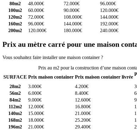
80m2
48.000€
72.000€
96.000€
100m2
60.000€
90.000€
120.000€
120m2
72.000€
108.000€
144.000€
160m2
96.000€
144.000€
192.000€
200m2
120.000€
180.000€
240.000€
Prix au mètre carré pour une maison cont
Vous souhaitez faire installer une maison container ?
Comparez 4 const
Prix au m2 pour la construction d’une maison cont
P
SURFACE
Prix maison container
Prix maison container livrée
28m2
3.000€
4.200€
3
56m2
6.000€
8.400€
6
84m2
9.000€
12.600€
9
112m2
12.000€
16.800€
1
140m2
15.000€
21.000€
1
168m2
18.000€
25.200€
1
196m2
21.000€
29.400€
2