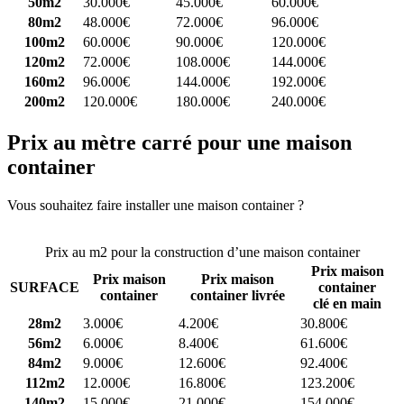
50m2
30.000€
45.000€
60.000€
80m2
48.000€
72.000€
96.000€
100m2
60.000€
90.000€
120.000€
120m2
72.000€
108.000€
144.000€
160m2
96.000€
144.000€
192.000€
200m2
120.000€
180.000€
240.000€
Prix au mètre carré pour une maison
container
Vous souhaitez faire installer une maison container ?
Comparez 4
constructeurs ici
Prix au m2 pour la construction d’une maison container
Prix maison
Prix maison
Prix maison
SURFACE
container
container
container livrée
clé en main
28m2
3.000€
4.200€
30.800€
56m2
6.000€
8.400€
61.600€
84m2
9.000€
12.600€
92.400€
112m2
12.000€
16.800€
123.200€
140m2
15.000€
21.000€
154.000€