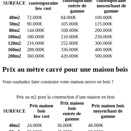
contemporaine
contemporaine
SURFACE
contemporaine
entrée de
moyen/haut de
low cost
gamme
gamme
40m2
72.000€
84.000€
100.000€
50m2
90.000€
105.000€
125.000€
80m2
144.000€
168.000€
200.000€
100m2
180.000€
210.000€
250.000€
120m2
216.000€
252.000€
300.000€
160m2
288.000€
336.000€
400.000€
200m2
360.000€
420.000€
500.000€
Prix au mètre carré pour une maison bois
Vous souhaitez faire construire votre maison neuve en bois ?
Comparez 4 constructeurs ici
Prix au m2 pour la construction d’une maison en bois
Prix maison
Prix maison
Prix maison bois
bois
SURFACE
bois
moyen/haut de
entrée de
low cost
gamme
gamme
40m2
24.000€
36.000€
48.000€