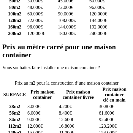
50m2
30.000€
45.000€
60.000€
80m2
48.000€
72.000€
96.000€
100m2
60.000€
90.000€
120.000€
120m2
72.000€
108.000€
144.000€
160m2
96.000€
144.000€
192.000€
200m2
120.000€
180.000€
240.000€
Prix au mètre carré pour une maison
container
Vous souhaitez faire installer une maison container ?
Comparez 4
constructeurs ici
Prix au m2 pour la construction d’une maison container
Prix maison
Prix maison
Prix maison
SURFACE
container
container
container livrée
clé en main
28m2
3.000€
4.200€
30.800€
56m2
6.000€
8.400€
61.600€
84m2
9.000€
12.600€
92.400€
112m2
12.000€
16.800€
123.200€
140m2
15.000€
21.000€
154.000€