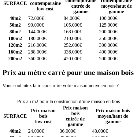
contemporaine
contemporaine
SURFACE
contemporaine
entrée de
moyen/haut de
low cost
gamme
gamme
40m2
72.000€
84.000€
100.000€
50m2
90.000€
105.000€
125.000€
80m2
144.000€
168.000€
200.000€
100m2
180.000€
210.000€
250.000€
120m2
216.000€
252.000€
300.000€
160m2
288.000€
336.000€
400.000€
200m2
360.000€
420.000€
500.000€
Prix au mètre carré pour une maison bois
Vous souhaitez faire construire votre maison neuve en bois ?
Comparez 4 constructeurs ici
Prix au m2 pour la construction d’une maison en bois
Prix maison
Prix maison
Prix maison bois
bois
SURFACE
bois
moyen/haut de
entrée de
low cost
gamme
gamme
40m2
24.000€
36.000€
48.000€