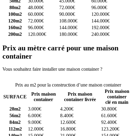
50m2
30.000€
45.000€
60.000€
80m2
48.000€
72.000€
96.000€
100m2
60.000€
90.000€
120.000€
120m2
72.000€
108.000€
144.000€
160m2
96.000€
144.000€
192.000€
200m2
120.000€
180.000€
240.000€
Prix au mètre carré pour une maison
container
Vous souhaitez faire installer une maison container ?
Comparez 4
constructeurs ici
Prix au m2 pour la construction d’une maison container
Prix maison
Prix maison
Prix maison
SURFACE
container
container
container livrée
clé en main
28m2
3.000€
4.200€
30.800€
56m2
6.000€
8.400€
61.600€
84m2
9.000€
12.600€
92.400€
112m2
12.000€
16.800€
123.200€
140m2
15.000€
21.000€
154.000€