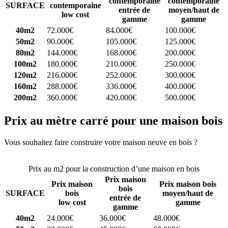
contemporaine
contemporaine
SURFACE
contemporaine
entrée de
moyen/haut de
low cost
gamme
gamme
40m2
72.000€
84.000€
100.000€
50m2
90.000€
105.000€
125.000€
80m2
144.000€
168.000€
200.000€
100m2
180.000€
210.000€
250.000€
120m2
216.000€
252.000€
300.000€
160m2
288.000€
336.000€
400.000€
200m2
360.000€
420.000€
500.000€
Prix au mètre carré pour une maison bois
Vous souhaitez faire construire votre maison neuve en bois ?
Comparez 4 constructeurs ici
Prix au m2 pour la construction d’une maison en bois
Prix maison
Prix maison
Prix maison bois
bois
SURFACE
bois
moyen/haut de
entrée de
low cost
gamme
gamme
40m2
24.000€
36.000€
48.000€