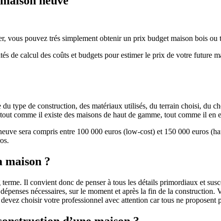
e maison neuve
r, vous pouvez trés simplement obtenir un prix budget maison bois ou tra
ités de calcul des coûts et budgets pour estimer le prix de votre future 
u type de construction, des matériaux utilisés, du terrain choisi, du c
 » tout comme il existe des maisons de haut de gamme, tout comme il en 
 neuve sera compris entre 100 000 euros (low-cost) et 150 000 euros (
os.
a maison ?
 terme. Il convient donc de penser à tous les détails primordiaux et susc
penses nécessaires, sur le moment et après la fin de la construction. Vo
s devez choisir votre professionnel avec attention car tous ne proposen
 construction d’une maison ?