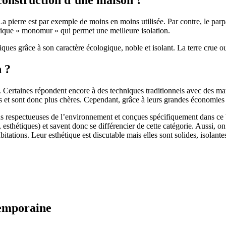
 pierre est par exemple de moins en moins utilisée. Par contre, le parpaing
brique « monomur » qui permet une meilleure isolation.
ues grâce à son caractère écologique, noble et isolant. La terre crue ou
n ?
. Certaines répondent encore à des techniques traditionnels avec des m
et sont donc plus chères. Cependant, grâce à leurs grandes économies d’
us respectueuses de l’environnement et conçues spécifiquement dans ce b
, esthétiques) et savent donc se différencier de cette catégorie. Aussi, 
itations. Leur esthétique est discutable mais elles sont solides, isolantes
temporaine