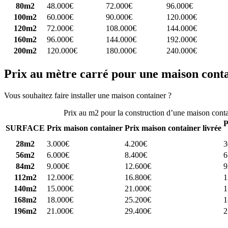
80m2
48.000€
72.000€
96.000€
100m2
60.000€
90.000€
120.000€
120m2
72.000€
108.000€
144.000€
160m2
96.000€
144.000€
192.000€
200m2
120.000€
180.000€
240.000€
Prix au mètre carré pour une maison cont
Vous souhaitez faire installer une maison container ?
Comparez 4 const
Prix au m2 pour la construction d’une maison cont
P
SURFACE
Prix maison container
Prix maison container livrée
28m2
3.000€
4.200€
3
56m2
6.000€
8.400€
6
84m2
9.000€
12.600€
9
112m2
12.000€
16.800€
1
140m2
15.000€
21.000€
1
168m2
18.000€
25.200€
1
196m2
21.000€
29.400€
2