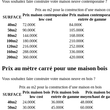
Vous souhaitez faire construire votre maison neuve contemporaine ?
C
Prix au m2 pour la construction d’une maison c
Prix maison contemporaine
Prix maison contempora
SURFACE
low cost
entrée de gamme
40m2
72.000€
84.000€
50m2
90.000€
105.000€
80m2
144.000€
168.000€
100m2
180.000€
210.000€
120m2
216.000€
252.000€
160m2
288.000€
336.000€
200m2
360.000€
420.000€
Prix au mètre carré pour une maison bois
Vous souhaitez faire construire votre maison neuve en bois ?
Comparez
Prix au m2 pour la construction d’une maison en bois
Prix maison bois
Prix maison bois
Prix maison bo
SURFACE
low cost
entrée de gamme
moyen/haut de g
40m2
24.000€
36.000€
48.000€
50m2
30.000€
45.000€
60.000€