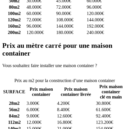
50m2
30.000€
45.000€
60.000€
80m2
48.000€
72.000€
96.000€
100m2
60.000€
90.000€
120.000€
120m2
72.000€
108.000€
144.000€
160m2
96.000€
144.000€
192.000€
200m2
120.000€
180.000€
240.000€
Prix au mètre carré pour une maison
container
Vous souhaitez faire installer une maison container ?
Comparez 4
constructeurs ici
Prix au m2 pour la construction d’une maison container
Prix maison
Prix maison
Prix maison
SURFACE
container
container
container livrée
clé en main
28m2
3.000€
4.200€
30.800€
56m2
6.000€
8.400€
61.600€
84m2
9.000€
12.600€
92.400€
112m2
12.000€
16.800€
123.200€
140m2
15.000€
21.000€
154.000€