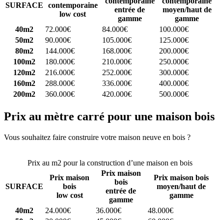
contemporaine
contemporaine
SURFACE
contemporaine
entrée de
moyen/haut de
low cost
gamme
gamme
40m2
72.000€
84.000€
100.000€
50m2
90.000€
105.000€
125.000€
80m2
144.000€
168.000€
200.000€
100m2
180.000€
210.000€
250.000€
120m2
216.000€
252.000€
300.000€
160m2
288.000€
336.000€
400.000€
200m2
360.000€
420.000€
500.000€
Prix au mètre carré pour une maison bois
Vous souhaitez faire construire votre maison neuve en bois ?
Comparez 4 constructeurs ici
Prix au m2 pour la construction d’une maison en bois
Prix maison
Prix maison
Prix maison bois
bois
SURFACE
bois
moyen/haut de
entrée de
low cost
gamme
gamme
40m2
24.000€
36.000€
48.000€