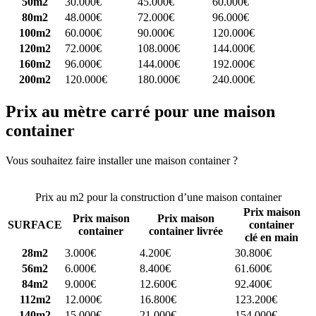
50m2
30.000€
45.000€
60.000€
80m2
48.000€
72.000€
96.000€
100m2
60.000€
90.000€
120.000€
120m2
72.000€
108.000€
144.000€
160m2
96.000€
144.000€
192.000€
200m2
120.000€
180.000€
240.000€
Prix au mètre carré pour une maison
container
Vous souhaitez faire installer une maison container ?
Comparez 4
constructeurs ici
Prix au m2 pour la construction d’une maison container
Prix maison
Prix maison
Prix maison
SURFACE
container
container
container livrée
clé en main
28m2
3.000€
4.200€
30.800€
56m2
6.000€
8.400€
61.600€
84m2
9.000€
12.600€
92.400€
112m2
12.000€
16.800€
123.200€
140m2
15.000€
21.000€
154.000€