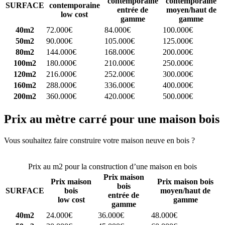
contemporaine
contemporaine
SURFACE
contemporaine
entrée de
moyen/haut de
low cost
gamme
gamme
40m2
72.000€
84.000€
100.000€
50m2
90.000€
105.000€
125.000€
80m2
144.000€
168.000€
200.000€
100m2
180.000€
210.000€
250.000€
120m2
216.000€
252.000€
300.000€
160m2
288.000€
336.000€
400.000€
200m2
360.000€
420.000€
500.000€
Prix au mètre carré pour une maison bois
Vous souhaitez faire construire votre maison neuve en bois ?
Comparez 4 constructeurs ici
Prix au m2 pour la construction d’une maison en bois
Prix maison
Prix maison
Prix maison bois
bois
SURFACE
bois
moyen/haut de
entrée de
low cost
gamme
gamme
40m2
24.000€
36.000€
48.000€