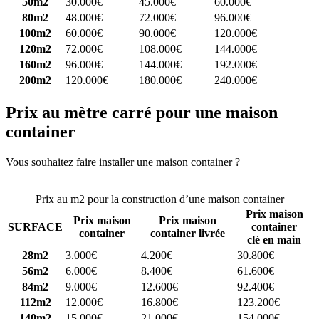
50m2
30.000€
45.000€
60.000€
80m2
48.000€
72.000€
96.000€
100m2
60.000€
90.000€
120.000€
120m2
72.000€
108.000€
144.000€
160m2
96.000€
144.000€
192.000€
200m2
120.000€
180.000€
240.000€
Prix au mètre carré pour une maison
container
Vous souhaitez faire installer une maison container ?
Comparez 4
constructeurs ici
Prix au m2 pour la construction d’une maison container
Prix maison
Prix maison
Prix maison
SURFACE
container
container
container livrée
clé en main
28m2
3.000€
4.200€
30.800€
56m2
6.000€
8.400€
61.600€
84m2
9.000€
12.600€
92.400€
112m2
12.000€
16.800€
123.200€
140m2
15.000€
21.000€
154.000€