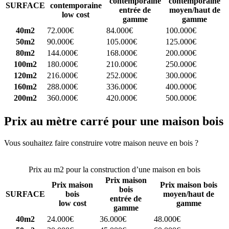
contemporaine
contemporaine
SURFACE
contemporaine
entrée de
moyen/haut de
low cost
gamme
gamme
40m2
72.000€
84.000€
100.000€
50m2
90.000€
105.000€
125.000€
80m2
144.000€
168.000€
200.000€
100m2
180.000€
210.000€
250.000€
120m2
216.000€
252.000€
300.000€
160m2
288.000€
336.000€
400.000€
200m2
360.000€
420.000€
500.000€
Prix au mètre carré pour une maison bois
Vous souhaitez faire construire votre maison neuve en bois ?
Comparez 4 constructeurs ici
Prix au m2 pour la construction d’une maison en bois
Prix maison
Prix maison
Prix maison bois
bois
SURFACE
bois
moyen/haut de
entrée de
low cost
gamme
gamme
40m2
24.000€
36.000€
48.000€