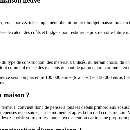
e maison neuve
r, vous pouvez trés simplement obtenir un prix budget maison bois ou tra
ités de calcul des coûts et budgets pour estimer le prix de votre future 
u type de construction, des matériaux utilisés, du terrain choisi, du c
 » tout comme il existe des maisons de haut de gamme, tout comme il en 
 neuve sera compris entre 100 000 euros (low-cost) et 150 000 euros (
os.
a maison ?
 terme. Il convient donc de penser à tous les détails primordiaux et susc
penses nécessaires, sur le moment et après la fin de la construction. Vo
s devez choisir votre professionnel avec attention car tous ne proposen
 construction d’une maison ?