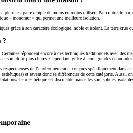
 pierre est par exemple de moins en moins utilisée. Par contre, le parpaing
brique « monomur » qui permet une meilleure isolation.
ues grâce à son caractère écologique, noble et isolant. La terre crue ou
n ?
. Certaines répondent encore à des techniques traditionnels avec des m
et sont donc plus chères. Cependant, grâce à leurs grandes économies d’
us respectueuses de l’environnement et conçues spécifiquement dans ce b
, esthétiques) et savent donc se différencier de cette catégorie. Aussi, 
itations. Leur esthétique est discutable mais elles sont solides, isolantes
temporaine