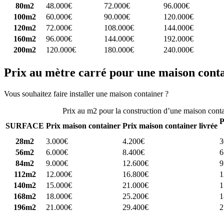
80m2
48.000€
72.000€
96.000€
100m2
60.000€
90.000€
120.000€
120m2
72.000€
108.000€
144.000€
160m2
96.000€
144.000€
192.000€
200m2
120.000€
180.000€
240.000€
Prix au mètre carré pour une maison cont
Vous souhaitez faire installer une maison container ?
Comparez 4 const
Prix au m2 pour la construction d’une maison cont
P
SURFACE
Prix maison container
Prix maison container livrée
28m2
3.000€
4.200€
3
56m2
6.000€
8.400€
6
84m2
9.000€
12.600€
9
112m2
12.000€
16.800€
1
140m2
15.000€
21.000€
1
168m2
18.000€
25.200€
1
196m2
21.000€
29.400€
2