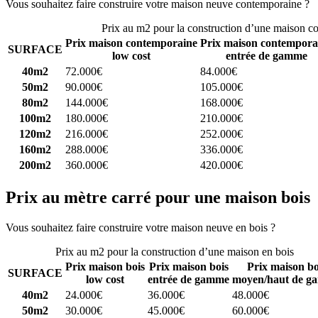
Vous souhaitez faire construire votre maison neuve contemporaine ?
C
Prix au m2 pour la construction d’une maison c
Prix maison contemporaine
Prix maison contempora
SURFACE
low cost
entrée de gamme
40m2
72.000€
84.000€
50m2
90.000€
105.000€
80m2
144.000€
168.000€
100m2
180.000€
210.000€
120m2
216.000€
252.000€
160m2
288.000€
336.000€
200m2
360.000€
420.000€
Prix au mètre carré pour une maison bois
Vous souhaitez faire construire votre maison neuve en bois ?
Comparez
Prix au m2 pour la construction d’une maison en bois
Prix maison bois
Prix maison bois
Prix maison bo
SURFACE
low cost
entrée de gamme
moyen/haut de g
40m2
24.000€
36.000€
48.000€
50m2
30.000€
45.000€
60.000€