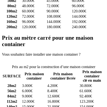
50m2
30.000€
45.000€
60.000€
80m2
48.000€
72.000€
96.000€
100m2
60.000€
90.000€
120.000€
120m2
72.000€
108.000€
144.000€
160m2
96.000€
144.000€
192.000€
200m2
120.000€
180.000€
240.000€
Prix au mètre carré pour une maison
container
Vous souhaitez faire installer une maison container ?
Comparez 4
constructeurs ici
Prix au m2 pour la construction d’une maison container
Prix maison
Prix maison
Prix maison
SURFACE
container
container
container livrée
clé en main
28m2
3.000€
4.200€
30.800€
56m2
6.000€
8.400€
61.600€
84m2
9.000€
12.600€
92.400€
112m2
12.000€
16.800€
123.200€
140m2
15.000€
21.000€
154.000€