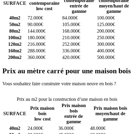
contemporaine
contemporaine
SURFACE
contemporaine
entrée de
moyen/haut de
low cost
gamme
gamme
40m2
72.000€
84.000€
100.000€
50m2
90.000€
105.000€
125.000€
80m2
144.000€
168.000€
200.000€
100m2
180.000€
210.000€
250.000€
120m2
216.000€
252.000€
300.000€
160m2
288.000€
336.000€
400.000€
200m2
360.000€
420.000€
500.000€
Prix au mètre carré pour une maison bois
Vous souhaitez faire construire votre maison neuve en bois ?
Comparez 4 constructeurs ici
Prix au m2 pour la construction d’une maison en bois
Prix maison
Prix maison
Prix maison bois
bois
SURFACE
bois
moyen/haut de
entrée de
low cost
gamme
gamme
40m2
24.000€
36.000€
48.000€