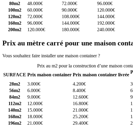
80m2
48.000€
72.000€
96.000€
100m2
60.000€
90.000€
120.000€
120m2
72.000€
108.000€
144.000€
160m2
96.000€
144.000€
192.000€
200m2
120.000€
180.000€
240.000€
Prix au mètre carré pour une maison cont
Vous souhaitez faire installer une maison container ?
Comparez 4 const
Prix au m2 pour la construction d’une maison cont
P
SURFACE
Prix maison container
Prix maison container livrée
28m2
3.000€
4.200€
3
56m2
6.000€
8.400€
6
84m2
9.000€
12.600€
9
112m2
12.000€
16.800€
1
140m2
15.000€
21.000€
1
168m2
18.000€
25.200€
1
196m2
21.000€
29.400€
2