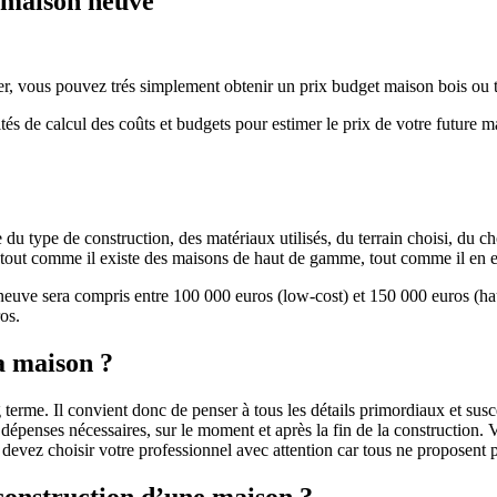
e maison neuve
r, vous pouvez trés simplement obtenir un prix budget maison bois ou tra
ités de calcul des coûts et budgets pour estimer le prix de votre future 
u type de construction, des matériaux utilisés, du terrain choisi, du c
 » tout comme il existe des maisons de haut de gamme, tout comme il en 
 neuve sera compris entre 100 000 euros (low-cost) et 150 000 euros (
os.
a maison ?
 terme. Il convient donc de penser à tous les détails primordiaux et susc
penses nécessaires, sur le moment et après la fin de la construction. Vo
s devez choisir votre professionnel avec attention car tous ne proposen
 construction d’une maison ?