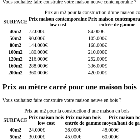
Vous souhaitez faire construire votre maison neuve contemporaine ?
C
Prix au m2 pour la construction d’une maison c
Prix maison contemporaine
Prix maison contempora
SURFACE
low cost
entrée de gamme
40m2
72.000€
84.000€
50m2
90.000€
105.000€
80m2
144.000€
168.000€
100m2
180.000€
210.000€
120m2
216.000€
252.000€
160m2
288.000€
336.000€
200m2
360.000€
420.000€
Prix au mètre carré pour une maison bois
Vous souhaitez faire construire votre maison neuve en bois ?
Comparez
Prix au m2 pour la construction d’une maison en bois
Prix maison bois
Prix maison bois
Prix maison bo
SURFACE
low cost
entrée de gamme
moyen/haut de g
40m2
24.000€
36.000€
48.000€
50m2
30.000€
45.000€
60.000€