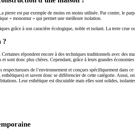
 pierre est par exemple de moins en moins utilisée. Par contre, le parpaing
brique « monomur » qui permet une meilleure isolation.
ues grâce à son caractère écologique, noble et isolant. La terre crue ou
n ?
. Certaines répondent encore à des techniques traditionnels avec des m
et sont donc plus chères. Cependant, grâce à leurs grandes économies d’
us respectueuses de l’environnement et conçues spécifiquement dans ce b
, esthétiques) et savent donc se différencier de cette catégorie. Aussi, 
itations. Leur esthétique est discutable mais elles sont solides, isolantes
temporaine