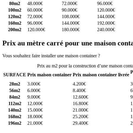
80m2
48.000€
72.000€
96.000€
100m2
60.000€
90.000€
120.000€
120m2
72.000€
108.000€
144.000€
160m2
96.000€
144.000€
192.000€
200m2
120.000€
180.000€
240.000€
Prix au mètre carré pour une maison cont
Vous souhaitez faire installer une maison container ?
Comparez 4 const
Prix au m2 pour la construction d’une maison cont
P
SURFACE
Prix maison container
Prix maison container livrée
28m2
3.000€
4.200€
3
56m2
6.000€
8.400€
6
84m2
9.000€
12.600€
9
112m2
12.000€
16.800€
1
140m2
15.000€
21.000€
1
168m2
18.000€
25.200€
1
196m2
21.000€
29.400€
2