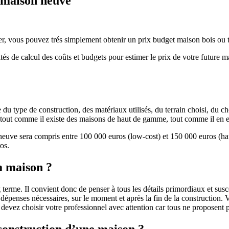
e maison neuve
r, vous pouvez trés simplement obtenir un prix budget maison bois ou tra
ités de calcul des coûts et budgets pour estimer le prix de votre future 
u type de construction, des matériaux utilisés, du terrain choisi, du c
 » tout comme il existe des maisons de haut de gamme, tout comme il en 
 neuve sera compris entre 100 000 euros (low-cost) et 150 000 euros (
os.
a maison ?
 terme. Il convient donc de penser à tous les détails primordiaux et susc
penses nécessaires, sur le moment et après la fin de la construction. Vo
s devez choisir votre professionnel avec attention car tous ne proposen
 construction d’une maison ?