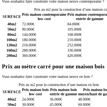
Vous souhaitez faire construire votre maison neuve contemporaine ?
C
Prix au m2 pour la construction d’une maison c
Prix maison contemporaine
Prix maison contempora
SURFACE
low cost
entrée de gamme
40m2
72.000€
84.000€
50m2
90.000€
105.000€
80m2
144.000€
168.000€
100m2
180.000€
210.000€
120m2
216.000€
252.000€
160m2
288.000€
336.000€
200m2
360.000€
420.000€
Prix au mètre carré pour une maison bois
Vous souhaitez faire construire votre maison neuve en bois ?
Comparez
Prix au m2 pour la construction d’une maison en bois
Prix maison bois
Prix maison bois
Prix maison bo
SURFACE
low cost
entrée de gamme
moyen/haut de g
40m2
24.000€
36.000€
48.000€
50m2
30.000€
45.000€
60.000€