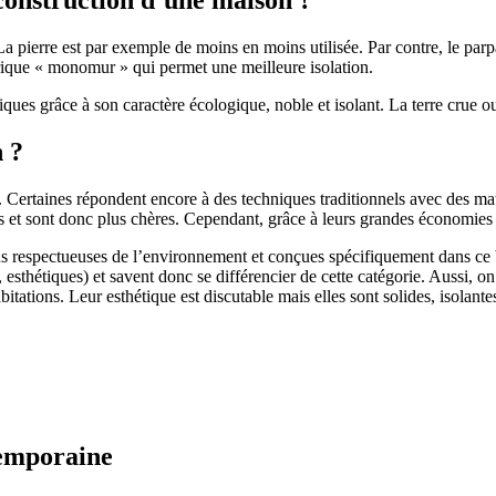
 pierre est par exemple de moins en moins utilisée. Par contre, le parpaing
brique « monomur » qui permet une meilleure isolation.
ues grâce à son caractère écologique, noble et isolant. La terre crue ou
n ?
. Certaines répondent encore à des techniques traditionnels avec des m
et sont donc plus chères. Cependant, grâce à leurs grandes économies d’
us respectueuses de l’environnement et conçues spécifiquement dans ce b
, esthétiques) et savent donc se différencier de cette catégorie. Aussi, 
itations. Leur esthétique est discutable mais elles sont solides, isolantes
temporaine