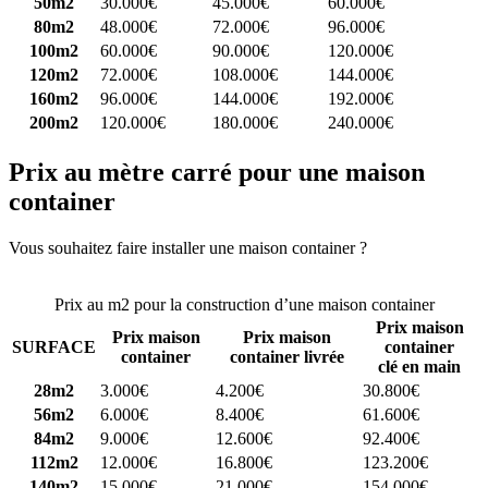
50m2
30.000€
45.000€
60.000€
80m2
48.000€
72.000€
96.000€
100m2
60.000€
90.000€
120.000€
120m2
72.000€
108.000€
144.000€
160m2
96.000€
144.000€
192.000€
200m2
120.000€
180.000€
240.000€
Prix au mètre carré pour une maison
container
Vous souhaitez faire installer une maison container ?
Comparez 4
constructeurs ici
Prix au m2 pour la construction d’une maison container
Prix maison
Prix maison
Prix maison
SURFACE
container
container
container livrée
clé en main
28m2
3.000€
4.200€
30.800€
56m2
6.000€
8.400€
61.600€
84m2
9.000€
12.600€
92.400€
112m2
12.000€
16.800€
123.200€
140m2
15.000€
21.000€
154.000€