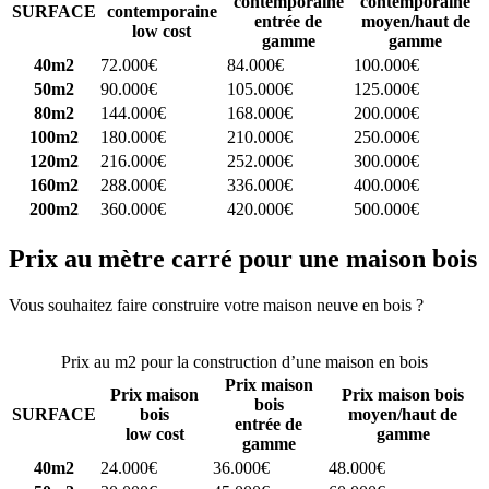
contemporaine
contemporaine
SURFACE
contemporaine
entrée de
moyen/haut de
low cost
gamme
gamme
40m2
72.000€
84.000€
100.000€
50m2
90.000€
105.000€
125.000€
80m2
144.000€
168.000€
200.000€
100m2
180.000€
210.000€
250.000€
120m2
216.000€
252.000€
300.000€
160m2
288.000€
336.000€
400.000€
200m2
360.000€
420.000€
500.000€
Prix au mètre carré pour une maison bois
Vous souhaitez faire construire votre maison neuve en bois ?
Comparez 4 constructeurs ici
Prix au m2 pour la construction d’une maison en bois
Prix maison
Prix maison
Prix maison bois
bois
SURFACE
bois
moyen/haut de
entrée de
low cost
gamme
gamme
40m2
24.000€
36.000€
48.000€