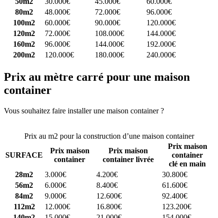
50m2
30.000€
45.000€
60.000€
80m2
48.000€
72.000€
96.000€
100m2
60.000€
90.000€
120.000€
120m2
72.000€
108.000€
144.000€
160m2
96.000€
144.000€
192.000€
200m2
120.000€
180.000€
240.000€
Prix au mètre carré pour une maison
container
Vous souhaitez faire installer une maison container ?
Comparez 4
constructeurs ici
Prix au m2 pour la construction d’une maison container
Prix maison
Prix maison
Prix maison
SURFACE
container
container
container livrée
clé en main
28m2
3.000€
4.200€
30.800€
56m2
6.000€
8.400€
61.600€
84m2
9.000€
12.600€
92.400€
112m2
12.000€
16.800€
123.200€
140m2
15.000€
21.000€
154.000€