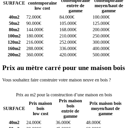
contemporaine
contemporaine
SURFACE
contemporaine
entrée de
moyen/haut de
low cost
gamme
gamme
40m2
72.000€
84.000€
100.000€
50m2
90.000€
105.000€
125.000€
80m2
144.000€
168.000€
200.000€
100m2
180.000€
210.000€
250.000€
120m2
216.000€
252.000€
300.000€
160m2
288.000€
336.000€
400.000€
200m2
360.000€
420.000€
500.000€
Prix au mètre carré pour une maison bois
Vous souhaitez faire construire votre maison neuve en bois ?
Comparez 4 constructeurs ici
Prix au m2 pour la construction d’une maison en bois
Prix maison
Prix maison
Prix maison bois
bois
SURFACE
bois
moyen/haut de
entrée de
low cost
gamme
gamme
40m2
24.000€
36.000€
48.000€