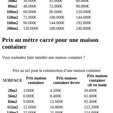
50m2
30.000€
45.000€
60.000€
80m2
48.000€
72.000€
96.000€
100m2
60.000€
90.000€
120.000€
120m2
72.000€
108.000€
144.000€
160m2
96.000€
144.000€
192.000€
200m2
120.000€
180.000€
240.000€
Prix au mètre carré pour une maison
container
Vous souhaitez faire installer une maison container ?
Comparez 4
constructeurs ici
Prix au m2 pour la construction d’une maison container
Prix maison
Prix maison
Prix maison
SURFACE
container
container
container livrée
clé en main
28m2
3.000€
4.200€
30.800€
56m2
6.000€
8.400€
61.600€
84m2
9.000€
12.600€
92.400€
112m2
12.000€
16.800€
123.200€
140m2
15.000€
21.000€
154.000€