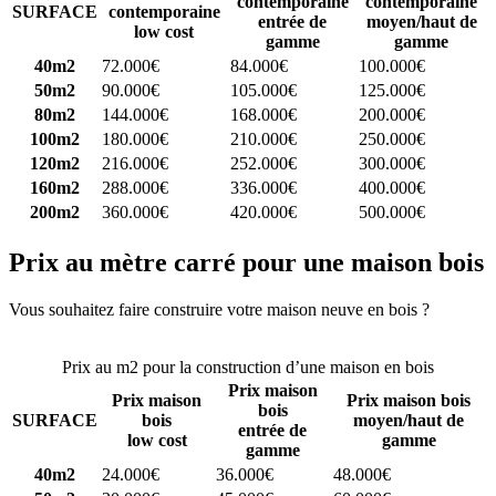
contemporaine
contemporaine
SURFACE
contemporaine
entrée de
moyen/haut de
low cost
gamme
gamme
40m2
72.000€
84.000€
100.000€
50m2
90.000€
105.000€
125.000€
80m2
144.000€
168.000€
200.000€
100m2
180.000€
210.000€
250.000€
120m2
216.000€
252.000€
300.000€
160m2
288.000€
336.000€
400.000€
200m2
360.000€
420.000€
500.000€
Prix au mètre carré pour une maison bois
Vous souhaitez faire construire votre maison neuve en bois ?
Comparez 4 constructeurs ici
Prix au m2 pour la construction d’une maison en bois
Prix maison
Prix maison
Prix maison bois
bois
SURFACE
bois
moyen/haut de
entrée de
low cost
gamme
gamme
40m2
24.000€
36.000€
48.000€