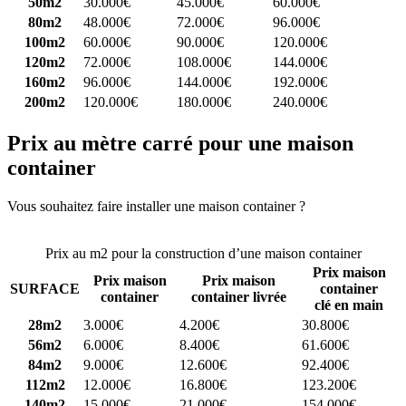
50m2
30.000€
45.000€
60.000€
80m2
48.000€
72.000€
96.000€
100m2
60.000€
90.000€
120.000€
120m2
72.000€
108.000€
144.000€
160m2
96.000€
144.000€
192.000€
200m2
120.000€
180.000€
240.000€
Prix au mètre carré pour une maison
container
Vous souhaitez faire installer une maison container ?
Comparez 4
constructeurs ici
Prix au m2 pour la construction d’une maison container
Prix maison
Prix maison
Prix maison
SURFACE
container
container
container livrée
clé en main
28m2
3.000€
4.200€
30.800€
56m2
6.000€
8.400€
61.600€
84m2
9.000€
12.600€
92.400€
112m2
12.000€
16.800€
123.200€
140m2
15.000€
21.000€
154.000€