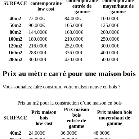
contemporaine
contemporaine
SURFACE
contemporaine
entrée de
moyen/haut de
low cost
gamme
gamme
40m2
72.000€
84.000€
100.000€
50m2
90.000€
105.000€
125.000€
80m2
144.000€
168.000€
200.000€
100m2
180.000€
210.000€
250.000€
120m2
216.000€
252.000€
300.000€
160m2
288.000€
336.000€
400.000€
200m2
360.000€
420.000€
500.000€
Prix au mètre carré pour une maison bois
Vous souhaitez faire construire votre maison neuve en bois ?
Comparez 4 constructeurs ici
Prix au m2 pour la construction d’une maison en bois
Prix maison
Prix maison
Prix maison bois
bois
SURFACE
bois
moyen/haut de
entrée de
low cost
gamme
gamme
40m2
24.000€
36.000€
48.000€