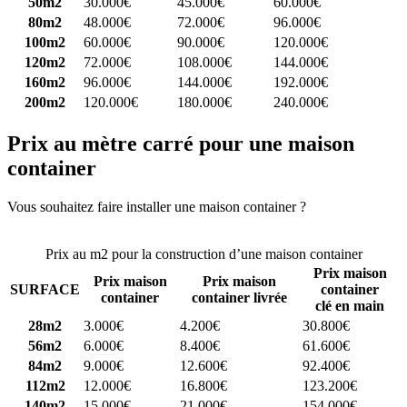
50m2
30.000€
45.000€
60.000€
80m2
48.000€
72.000€
96.000€
100m2
60.000€
90.000€
120.000€
120m2
72.000€
108.000€
144.000€
160m2
96.000€
144.000€
192.000€
200m2
120.000€
180.000€
240.000€
Prix au mètre carré pour une maison
container
Vous souhaitez faire installer une maison container ?
Comparez 4
constructeurs ici
Prix au m2 pour la construction d’une maison container
Prix maison
Prix maison
Prix maison
SURFACE
container
container
container livrée
clé en main
28m2
3.000€
4.200€
30.800€
56m2
6.000€
8.400€
61.600€
84m2
9.000€
12.600€
92.400€
112m2
12.000€
16.800€
123.200€
140m2
15.000€
21.000€
154.000€