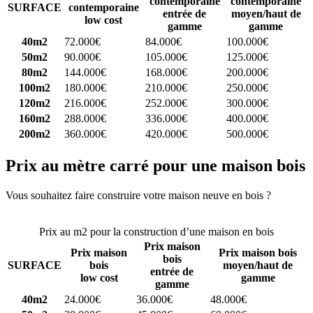
contemporaine
contemporaine
SURFACE
contemporaine
entrée de
moyen/haut de
low cost
gamme
gamme
40m2
72.000€
84.000€
100.000€
50m2
90.000€
105.000€
125.000€
80m2
144.000€
168.000€
200.000€
100m2
180.000€
210.000€
250.000€
120m2
216.000€
252.000€
300.000€
160m2
288.000€
336.000€
400.000€
200m2
360.000€
420.000€
500.000€
Prix au mètre carré pour une maison bois
Vous souhaitez faire construire votre maison neuve en bois ?
Comparez 4 constructeurs ici
Prix au m2 pour la construction d’une maison en bois
Prix maison
Prix maison
Prix maison bois
bois
SURFACE
bois
moyen/haut de
entrée de
low cost
gamme
gamme
40m2
24.000€
36.000€
48.000€