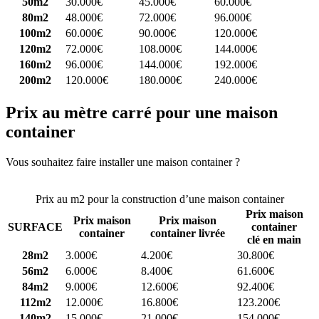
50m2
30.000€
45.000€
60.000€
80m2
48.000€
72.000€
96.000€
100m2
60.000€
90.000€
120.000€
120m2
72.000€
108.000€
144.000€
160m2
96.000€
144.000€
192.000€
200m2
120.000€
180.000€
240.000€
Prix au mètre carré pour une maison
container
Vous souhaitez faire installer une maison container ?
Comparez 4
constructeurs ici
Prix au m2 pour la construction d’une maison container
Prix maison
Prix maison
Prix maison
SURFACE
container
container
container livrée
clé en main
28m2
3.000€
4.200€
30.800€
56m2
6.000€
8.400€
61.600€
84m2
9.000€
12.600€
92.400€
112m2
12.000€
16.800€
123.200€
140m2
15.000€
21.000€
154.000€