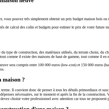
e maison neuve
r, vous pouvez trés simplement obtenir un prix budget maison bois ou tra
ités de calcul des coûts et budgets pour estimer le prix de votre future 
u type de construction, des matériaux utilisés, du terrain choisi, du c
 » tout comme il existe des maisons de haut de gamme, tout comme il en 
 neuve sera compris entre 100 000 euros (low-cost) et 150 000 euros (
os.
a maison ?
 terme. Il convient donc de penser à tous les détails primordiaux et susc
penses nécessaires, sur le moment et après la fin de la construction. Vo
s devez choisir votre professionnel avec attention car tous ne proposen
 construction d’une maison ?