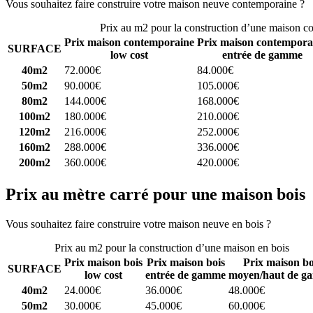
Vous souhaitez faire construire votre maison neuve contemporaine ?
C
Prix au m2 pour la construction d’une maison c
Prix maison contemporaine
Prix maison contempora
SURFACE
low cost
entrée de gamme
40m2
72.000€
84.000€
50m2
90.000€
105.000€
80m2
144.000€
168.000€
100m2
180.000€
210.000€
120m2
216.000€
252.000€
160m2
288.000€
336.000€
200m2
360.000€
420.000€
Prix au mètre carré pour une maison bois
Vous souhaitez faire construire votre maison neuve en bois ?
Comparez
Prix au m2 pour la construction d’une maison en bois
Prix maison bois
Prix maison bois
Prix maison bo
SURFACE
low cost
entrée de gamme
moyen/haut de g
40m2
24.000€
36.000€
48.000€
50m2
30.000€
45.000€
60.000€