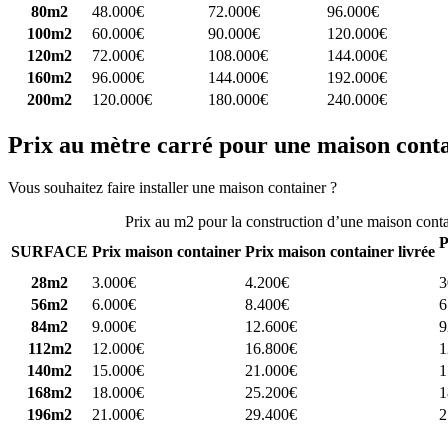
80m2
48.000€
72.000€
96.000€
100m2
60.000€
90.000€
120.000€
120m2
72.000€
108.000€
144.000€
160m2
96.000€
144.000€
192.000€
200m2
120.000€
180.000€
240.000€
Prix au mètre carré pour une maison cont
Vous souhaitez faire installer une maison container ?
Comparez 4 const
Prix au m2 pour la construction d’une maison cont
P
SURFACE
Prix maison container
Prix maison container livrée
28m2
3.000€
4.200€
3
56m2
6.000€
8.400€
6
84m2
9.000€
12.600€
9
112m2
12.000€
16.800€
1
140m2
15.000€
21.000€
1
168m2
18.000€
25.200€
1
196m2
21.000€
29.400€
2