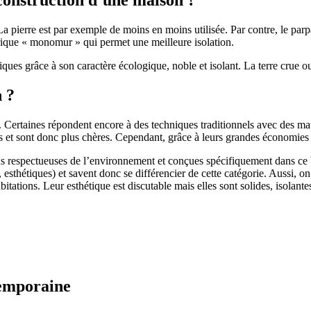
 pierre est par exemple de moins en moins utilisée. Par contre, le parpaing
brique « monomur » qui permet une meilleure isolation.
ues grâce à son caractère écologique, noble et isolant. La terre crue ou
n ?
. Certaines répondent encore à des techniques traditionnels avec des m
et sont donc plus chères. Cependant, grâce à leurs grandes économies d’
us respectueuses de l’environnement et conçues spécifiquement dans ce b
, esthétiques) et savent donc se différencier de cette catégorie. Aussi, 
itations. Leur esthétique est discutable mais elles sont solides, isolantes
temporaine