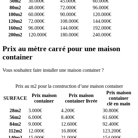
50m2
30.000€
45.000€
60.000€
80m2
48.000€
72.000€
96.000€
100m2
60.000€
90.000€
120.000€
120m2
72.000€
108.000€
144.000€
160m2
96.000€
144.000€
192.000€
200m2
120.000€
180.000€
240.000€
Prix au mètre carré pour une maison
container
Vous souhaitez faire installer une maison container ?
Comparez 4
constructeurs ici
Prix au m2 pour la construction d’une maison container
Prix maison
Prix maison
Prix maison
SURFACE
container
container
container livrée
clé en main
28m2
3.000€
4.200€
30.800€
56m2
6.000€
8.400€
61.600€
84m2
9.000€
12.600€
92.400€
112m2
12.000€
16.800€
123.200€
140m2
15.000€
21.000€
154.000€