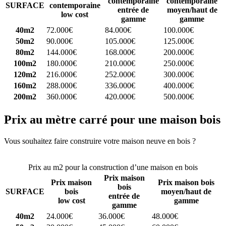
contemporaine
contemporaine
SURFACE
contemporaine
entrée de
moyen/haut de
low cost
gamme
gamme
40m2
72.000€
84.000€
100.000€
50m2
90.000€
105.000€
125.000€
80m2
144.000€
168.000€
200.000€
100m2
180.000€
210.000€
250.000€
120m2
216.000€
252.000€
300.000€
160m2
288.000€
336.000€
400.000€
200m2
360.000€
420.000€
500.000€
Prix au mètre carré pour une maison bois
Vous souhaitez faire construire votre maison neuve en bois ?
Comparez 4 constructeurs ici
Prix au m2 pour la construction d’une maison en bois
Prix maison
Prix maison
Prix maison bois
bois
SURFACE
bois
moyen/haut de
entrée de
low cost
gamme
gamme
40m2
24.000€
36.000€
48.000€