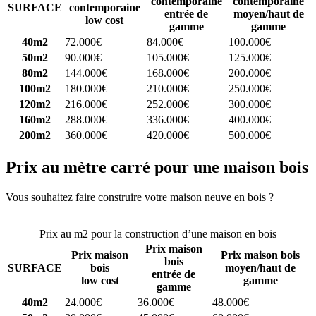
contemporaine
contemporaine
SURFACE
contemporaine
entrée de
moyen/haut de
low cost
gamme
gamme
40m2
72.000€
84.000€
100.000€
50m2
90.000€
105.000€
125.000€
80m2
144.000€
168.000€
200.000€
100m2
180.000€
210.000€
250.000€
120m2
216.000€
252.000€
300.000€
160m2
288.000€
336.000€
400.000€
200m2
360.000€
420.000€
500.000€
Prix au mètre carré pour une maison bois
Vous souhaitez faire construire votre maison neuve en bois ?
Comparez 4 constructeurs ici
Prix au m2 pour la construction d’une maison en bois
Prix maison
Prix maison
Prix maison bois
bois
SURFACE
bois
moyen/haut de
entrée de
low cost
gamme
gamme
40m2
24.000€
36.000€
48.000€