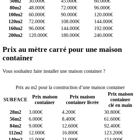
50m2
30.000€
45.000€
60.000€
80m2
48.000€
72.000€
96.000€
100m2
60.000€
90.000€
120.000€
120m2
72.000€
108.000€
144.000€
160m2
96.000€
144.000€
192.000€
200m2
120.000€
180.000€
240.000€
Prix au mètre carré pour une maison
container
Vous souhaitez faire installer une maison container ?
Comparez 4
constructeurs ici
Prix au m2 pour la construction d’une maison container
Prix maison
Prix maison
Prix maison
SURFACE
container
container
container livrée
clé en main
28m2
3.000€
4.200€
30.800€
56m2
6.000€
8.400€
61.600€
84m2
9.000€
12.600€
92.400€
112m2
12.000€
16.800€
123.200€
140m2
15.000€
21.000€
154.000€