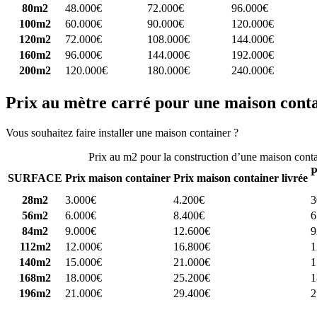
80m2
48.000€
72.000€
96.000€
100m2
60.000€
90.000€
120.000€
120m2
72.000€
108.000€
144.000€
160m2
96.000€
144.000€
192.000€
200m2
120.000€
180.000€
240.000€
Prix au mètre carré pour une maison cont
Vous souhaitez faire installer une maison container ?
Comparez 4 const
Prix au m2 pour la construction d’une maison cont
P
SURFACE
Prix maison container
Prix maison container livrée
28m2
3.000€
4.200€
3
56m2
6.000€
8.400€
6
84m2
9.000€
12.600€
9
112m2
12.000€
16.800€
1
140m2
15.000€
21.000€
1
168m2
18.000€
25.200€
1
196m2
21.000€
29.400€
2