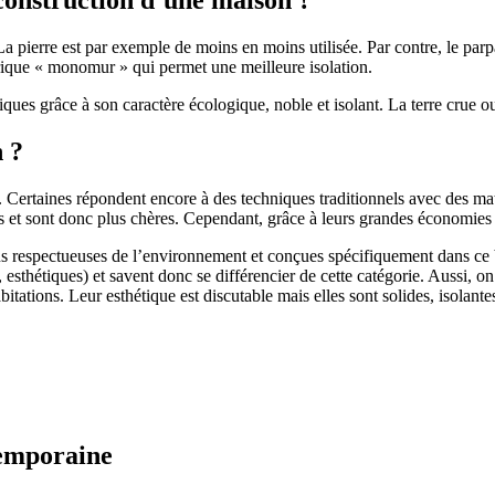
 pierre est par exemple de moins en moins utilisée. Par contre, le parpaing
brique « monomur » qui permet une meilleure isolation.
ues grâce à son caractère écologique, noble et isolant. La terre crue ou
n ?
. Certaines répondent encore à des techniques traditionnels avec des m
et sont donc plus chères. Cependant, grâce à leurs grandes économies d’
us respectueuses de l’environnement et conçues spécifiquement dans ce b
, esthétiques) et savent donc se différencier de cette catégorie. Aussi, 
itations. Leur esthétique est discutable mais elles sont solides, isolantes
temporaine