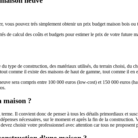
e maison neuve
r, vous pouvez trés simplement obtenir un prix budget maison bois ou tra
ités de calcul des coûts et budgets pour estimer le prix de votre future 
u type de construction, des matériaux utilisés, du terrain choisi, du c
 » tout comme il existe des maisons de haut de gamme, tout comme il en 
 neuve sera compris entre 100 000 euros (low-cost) et 150 000 euros (
os.
a maison ?
 terme. Il convient donc de penser à tous les détails primordiaux et susc
penses nécessaires, sur le moment et après la fin de la construction. Vo
s devez choisir votre professionnel avec attention car tous ne proposen
 construction d’une maison ?