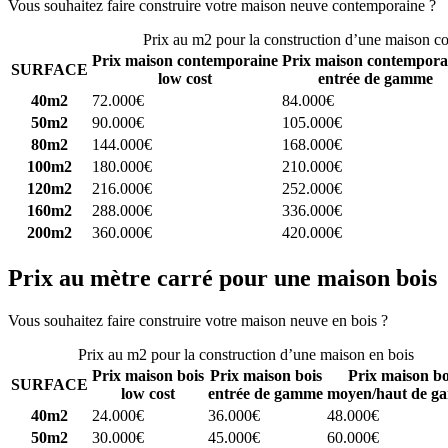
Vous souhaitez faire construire votre maison neuve contemporaine ?
C
Prix au m2 pour la construction d’une maison c
Prix maison contemporaine
Prix maison contempora
SURFACE
low cost
entrée de gamme
40m2
72.000€
84.000€
50m2
90.000€
105.000€
80m2
144.000€
168.000€
100m2
180.000€
210.000€
120m2
216.000€
252.000€
160m2
288.000€
336.000€
200m2
360.000€
420.000€
Prix au mètre carré pour une maison bois
Vous souhaitez faire construire votre maison neuve en bois ?
Comparez
Prix au m2 pour la construction d’une maison en bois
Prix maison bois
Prix maison bois
Prix maison bo
SURFACE
low cost
entrée de gamme
moyen/haut de g
40m2
24.000€
36.000€
48.000€
50m2
30.000€
45.000€
60.000€